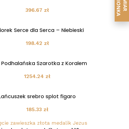
396.67
zł
iorek Serce dla Serca – Niebieski
198.42
zł
a Podhalańska Szarotka z Koralem
1254.24
zł
Łańcuszek srebro splot figaro
185.33
zł