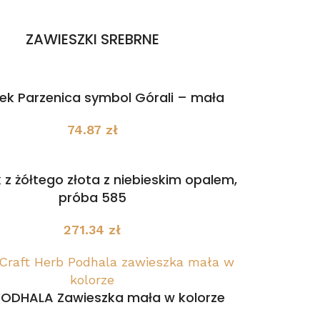
ZAWIESZKI SREBRNE
rek Parzenica symbol Górali – mała
74.87
zł
 z żółtego złota z niebieskim opalem,
próba 585
271.34
zł
PODHALA Zawieszka mała w kolorze