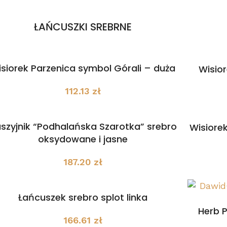
ŁAŃCUSZKI SREBRNE
siorek Parzenica symbol Górali – duża
Wisio
112.13
zł
szyjnik “Podhalańska Szarotka” srebro
Wisiorek
oksydowane i jasne
187.20
zł
Łańcuszek srebro splot linka
Herb 
166.61
zł