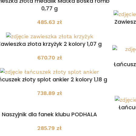
ieszka złota medalik Matka Boska romb
0,77 g
Zawiesz
485.63
zł
Zawieszka złota krzyżyk 2 kolory 1,07 g
670.70
zł
Łańcusze
cuszek złoty splot ankier 2 kolory 1,18 g
738.89
zł
Łańcus
Naszyjnik dla fanek klubu PODHALA
285.79
zł