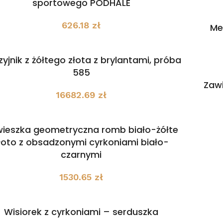
sportowego PODHALE
626.18
zł
Me
yjnik z żółtego złota z brylantami, próba
585
Zawi
16682.69
zł
ieszka geometryczna romb biało-żółte
łoto z obsadzonymi cyrkoniami biało-
czarnymi
1530.65
zł
Wisiorek z cyrkoniami – serduszka