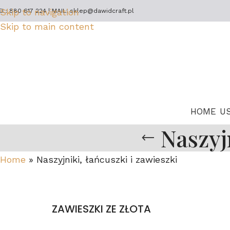
Skip to navigation
EL: 880 617 224 | MAIL: sklep@dawidcraft.pl
Skip to main content
HOME
U
Naszyj
Home
»
Naszyjniki, łańcuszki i zawieszki
ZAWIESZKI ZE ZŁOTA