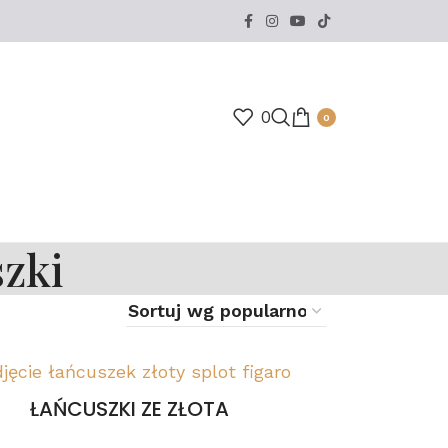
0
0
szki
ŁAŃCUSZKI ZE ZŁOTA