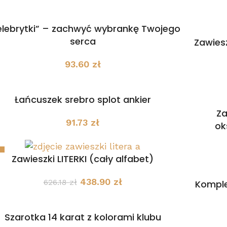
elebrytki” – zachwyć wybrankę Twojego
serca
Zawiesz
93.60
zł
Łańcuszek srebro splot ankier
Za
91.73
zł
ok
Zawieszki LITERKI (cały alfabet)
438.90
zł
626.18
zł
Komple
Szarotka 14 karat z kolorami klubu