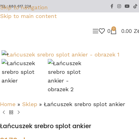
Skip to navigation
TEL: 880 617 224
Skip to main content
0
0
0.00
Z
Home
»
Sklep
»
Łańcuszek srebro splot ankier
Łańcuszek srebro splot ankier