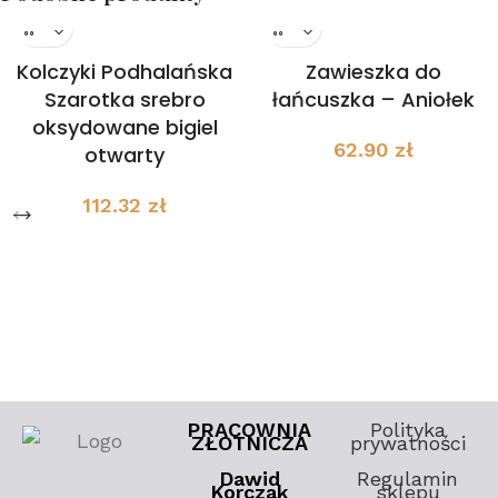
Kolczyki Podhalańska
Zawieszka do
Szarotka srebro
łańcuszka – Aniołek
oksydowane bigiel
62.90
zł
otwarty
112.32
zł
PRACOWNIA
Polityka
ZŁOTNICZA
prywatności
Dawid
Regulamin
Korczak
sklepu