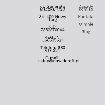
ul. Generała
Zasady
Maczka 7/29
komisu
34-400 Nowy
Kontakt
Targ
O mnie
NIP:
7352376044
Blog
REGON:
368635621
Telefon: 880
617 224
E-mail:
sklep@dawidcraft.pl