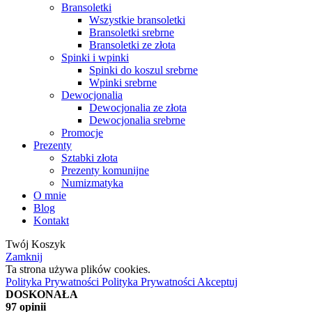
Bransoletki
Wszystkie bransoletki
Bransoletki srebrne
Bransoletki ze złota
Spinki i wpinki
Spinki do koszul srebrne
Wpinki srebrne
Dewocjonalia
Dewocjonalia ze złota
Dewocjonalia srebrne
Promocje
Prezenty
Sztabki złota
Prezenty komunijne
Numizmatyka
O mnie
Blog
Kontakt
Twój Koszyk
Zamknij
Ta strona używa plików cookies.
Polityka Prywatności
Polityka Prywatności
Akceptuj
DOSKONAŁA
97 opinii