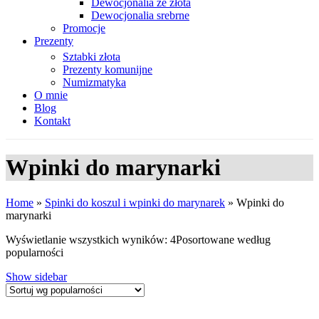
Dewocjonalia ze złota
Dewocjonalia srebrne
Promocje
Prezenty
Sztabki złota
Prezenty komunijne
Numizmatyka
O mnie
Blog
Kontakt
Wpinki do marynarki
Home
»
Spinki do koszul i wpinki do marynarek
»
Wpinki do
marynarki
Wyświetlanie wszystkich wyników: 4
Posortowane według
popularności
Show sidebar