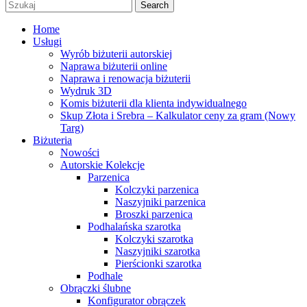
Search
Home
Usługi
Wyrób biżuterii autorskiej
Naprawa biżuterii online
Naprawa i renowacja biżuterii
Wydruk 3D
Komis biżuterii dla klienta indywidualnego
Skup Złota i Srebra – Kalkulator ceny za gram (Nowy
Targ)
Biżuteria
Nowości
Autorskie Kolekcje
Parzenica
Kolczyki parzenica
Naszyjniki parzenica
Broszki parzenica
Podhalańska szarotka
Kolczyki szarotka
Naszyjniki szarotka
Pierścionki szarotka
Podhale
Obrączki ślubne
Konfigurator obrączek