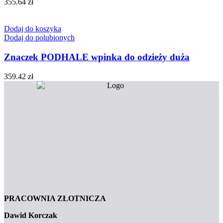
355.64
zł
Dodaj do koszyka
Dodaj do polubionych
Znaczek PODHALE wpinka do odzieży duża
359.42
zł
PRACOWNIA ZŁOTNICZA
Dawid Korczak