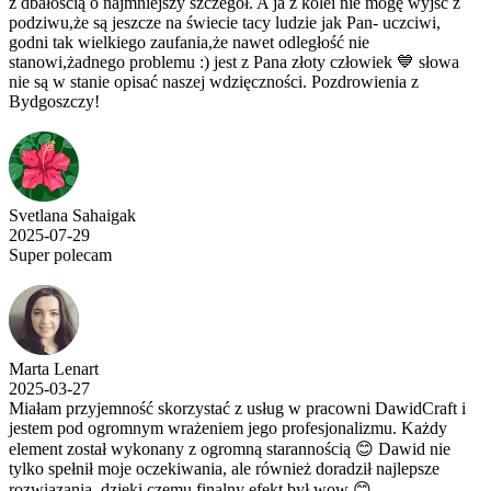
z dbałością o najmniejszy szczegół. A ja z kolei nie mogę wyjść z
podziwu,że są jeszcze na świecie tacy ludzie jak Pan- uczciwi,
godni tak wielkiego zaufania,że nawet odległość nie
stanowi,żadnego problemu :) jest z Pana złoty człowiek 💙 słowa
nie są w stanie opisać naszej wdzięczności. Pozdrowienia z
Bydgoszczy!
Svetlana Sahaigak
2025-07-29
Super polecam
Marta Lenart
2025-03-27
Miałam przyjemność skorzystać z usług w pracowni DawidCraft i
jestem pod ogromnym wrażeniem jego profesjonalizmu. Każdy
element został wykonany z ogromną starannością 😊 Dawid nie
tylko spełnił moje oczekiwania, ale również doradził najlepsze
rozwiązania, dzięki czemu finalny efekt był wow 😊