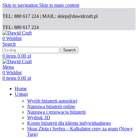
Skip to navigation
Skip to main content
TEL: 880 617 224 | MAIL: sklep@dawidcraft.pl
TEL: 880 617 224
0
Wishlist
Search
Search
0
items
0.00
zł
Menu
0
Wishlist
0
items
0.00
zł
Home
Usługi
Wyrób biżuterii autorskiej
Naprawa biżuterii online
Naprawa i renowacja biżuterii
Wydruk 3D
Komis biżuterii dla klienta indywidualnego
Skup Złota i Srebra – Kalkulator ceny za gram (Nowy
Targ)