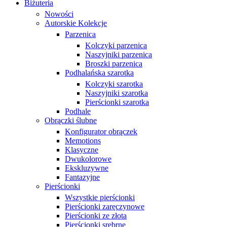
Biżuteria
Nowości
Autorskie Kolekcje
Parzenica
Kolczyki parzenica
Naszyjniki parzenica
Broszki parzenica
Podhalańska szarotka
Kolczyki szarotka
Naszyjniki szarotka
Pierścionki szarotka
Podhale
Obrączki ślubne
Konfigurator obrączek
Memotions
Klasyczne
Dwukolorowe
Ekskluzywne
Fantazyjne
Pierścionki
Wszystkie pierścionki
Pierścionki zaręczynowe
Pierścionki ze złota
Pierścionki srebrne