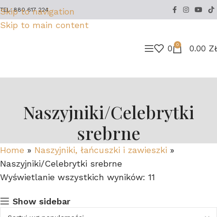
Skip to navigation
TEL: 880 617 224
Skip to main content
0
0
0.00
Z
Naszyjniki/Celebrytki
srebrne
Home
»
Naszyjniki, łańcuszki i zawieszki
»
Naszyjniki/Celebrytki srebrne
Wyświetlanie wszystkich wyników: 11
Show sidebar