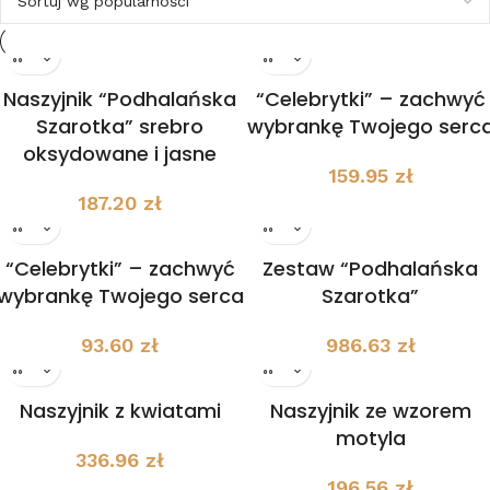
Naszyjnik “Podhalańska
“Celebrytki” – zachwyć
Szarotka” srebro
wybrankę Twojego serc
oksydowane i jasne
159.95
zł
187.20
zł
“Celebrytki” – zachwyć
Zestaw “Podhalańska
wybrankę Twojego serca
Szarotka”
93.60
zł
986.63
zł
Naszyjnik z kwiatami
Naszyjnik ze wzorem
motyla
336.96
zł
196.56
zł