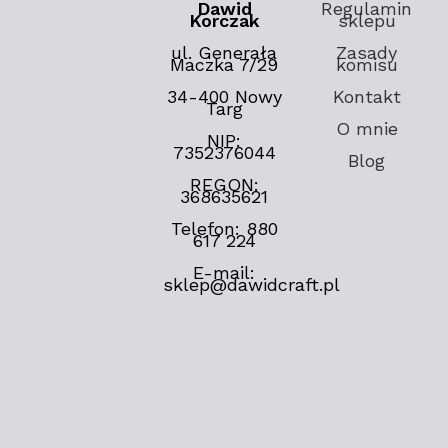
Dawid
Regulamin
Korczak
sklepu
ul. Generała
Zasady
Maczka 7/29
komisu
34-400 Nowy
Kontakt
Targ
O mnie
NIP:
7352376044
Blog
REGON:
368635621
Telefon: 880
617 224
E-mail:
sklep@dawidcraft.pl