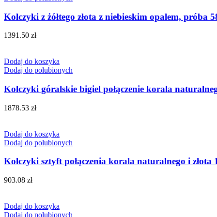
Kolczyki z żółtego złota z niebieskim opalem, próba 5
1391.50
zł
Dodaj do koszyka
Dodaj do polubionych
Kolczyki góralskie bigiel połączenie korala naturalneg
1878.53
zł
Dodaj do koszyka
Dodaj do polubionych
Kolczyki sztyft połączenia korala naturalnego i złota 
903.08
zł
Dodaj do koszyka
Dodaj do polubionych