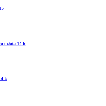
85
o i złota 14 k
14 k