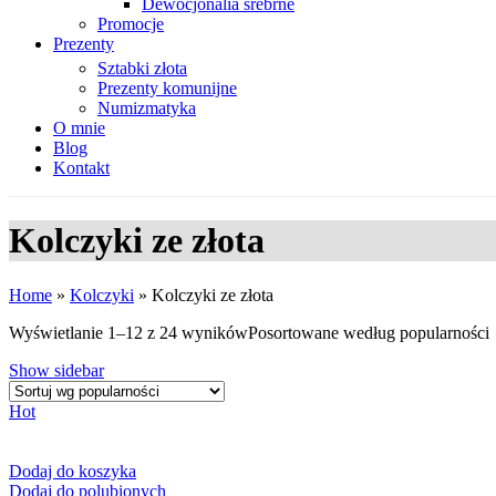
Dewocjonalia srebrne
Promocje
Prezenty
Sztabki złota
Prezenty komunijne
Numizmatyka
O mnie
Blog
Kontakt
Kolczyki ze złota
Home
»
Kolczyki
»
Kolczyki ze złota
Wyświetlanie 1–12 z 24 wyników
Posortowane według popularności
Show sidebar
Hot
Dodaj do koszyka
Dodaj do polubionych