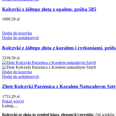
Kolczyki z żółtego złota z opalem, próba 585
1099.29
zł
Dodaj do koszyka
Dodaj do polubionych
Kolczyki z żółtego złota z koralem i cyrkoniami, pró
3339.59
zł
Dodaj do koszyka
Dodaj do polubionych
Złote Kolczyki Parzenica z Koralem Naturalnym Szty
1753.29
zł
Pokaż więcej
Ładuję....
Kolczyki ze złota to symbol klasy, elegancji i prestiżu
. Od wieków s