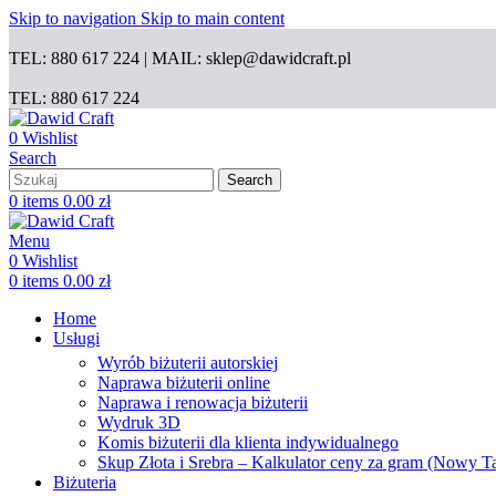
Skip to navigation
Skip to main content
TEL: 880 617 224 | MAIL: sklep@dawidcraft.pl
TEL: 880 617 224
0
Wishlist
Search
Search
0
items
0.00
zł
Menu
0
Wishlist
0
items
0.00
zł
Home
Usługi
Wyrób biżuterii autorskiej
Naprawa biżuterii online
Naprawa i renowacja biżuterii
Wydruk 3D
Komis biżuterii dla klienta indywidualnego
Skup Złota i Srebra – Kalkulator ceny za gram (Nowy T
Biżuteria