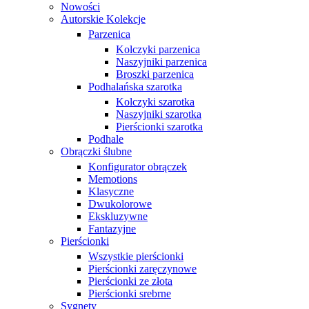
Nowości
Autorskie Kolekcje
Parzenica
Kolczyki parzenica
Naszyjniki parzenica
Broszki parzenica
Podhalańska szarotka
Kolczyki szarotka
Naszyjniki szarotka
Pierścionki szarotka
Podhale
Obrączki ślubne
Konfigurator obrączek
Memotions
Klasyczne
Dwukolorowe
Ekskluzywne
Fantazyjne
Pierścionki
Wszystkie pierścionki
Pierścionki zaręczynowe
Pierścionki ze złota
Pierścionki srebrne
Sygnety