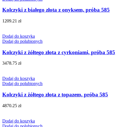
Kolczyki z białego złota z onyksem, próba 585
1209.21
zł
Dodaj do koszyka
Dodaj do polubionych
Kolczyki z żółtego złota z cyrkoniami, próba 585
3478.75
zł
Dodaj do koszyka
Dodaj do polubionych
Kolczyki z żółtego złota z topazem, próba 585
4870.25
zł
Dodaj do koszyka
Dodaj do polubionych