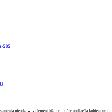
ba-585
ft
tanowią nieodzowny element biżuterii, który podkreśla kobiecą urodę i