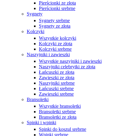
Pierścionki ze złota
Pierścionki srebrne
Sygnety
Sygnety srebrne
Sygnety ze złota
Kolczyki
Wszystkie kolczyki
Kolczyki ze złota
Kolczyki srebrne
Naszyjniki i zawieszki
Wszystkie naszyjniki i zawieszki
Naszyjniki celebrytki ze złota
Łańcuszki ze złota
Zawieszki ze złota
Naszyjniki srebrne
Łańcuszki srebrne
Zawieszki srebrne
Bransoletki
Wszystkie bransoletki
Bransoletki srebrne
Bransoletki ze złota
Spinki i wpinki
Spinki do koszul srebrne
Wpinki srebrne