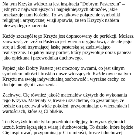
Na tym Krzyżu widoczna jest inspiracja “Dobrym Pasterzem” –
jednym z najważniejszych i najpiękniejszych obrazów, jakie
przekazuje nam Kościół. To wyjątkowe połączenie symboliki
religijnej i artystycznej wizji sprawia, że ten Krzyżyk nabiera
niezwykłego znaczenia.
Każdy szczegół tego Krzyża jest dopracowany do perfekcji. Możesz
zauważyć, że rzeźba Pasterza jest wierna oryginałowi, a detale jego
stroju i dłoni trzymającej laskę pasterską są zadziwiająco
realistyczne. To jakby mały portret, który przywołuje obraz papieża
jako opiekuna i przewodnika duchowego.
Papież jako Dobry Pasterz jest otoczony owcami, co jest silnym
symbolem miłości i troski o dusze wierzących. Każde owce na tym
Krzyżu ma swoją indywidualną osobowość i wyraźne cechy, co
dodaje mu głębi i znaczenia.
Zachwyci Cię również jakość materiałów użytych do wykonania
tego Krzyża. Materiały są trwałe i szlachetne, co gwarantuje, że
będzie on przetrwał wiele pokoleń, przypominając o wierzeniach i
wartościach, które są Ci bliskie.
Ten Krzyżyk to nie tylko przedmiot religijny, to wyraz głębokich
uczuć, które łączą się z wiarą i duchowością. To dzieło, które będzie
Cię inspirować, przypominając Ci o miłości, trosce i duchowej