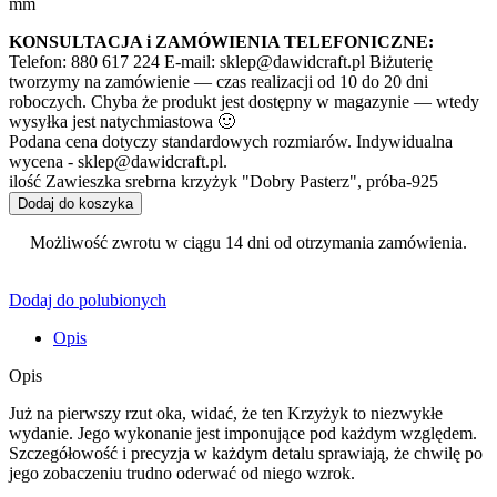
mm
KONSULTACJA i ZAMÓWIENIA TELEFONICZNE:
Telefon: 880 617 224 E-mail: sklep@dawidcraft.pl Biżuterię
tworzymy na zamówienie — czas realizacji od 10 do 20 dni
roboczych. Chyba że produkt jest dostępny w magazynie — wtedy
wysyłka jest natychmiastowa 🙂
Podana cena dotyczy standardowych rozmiarów. Indywidualna
wycena - sklep@dawidcraft.pl.
ilość Zawieszka srebrna krzyżyk "Dobry Pasterz", próba-925
Dodaj do koszyka
Możliwość zwrotu w ciągu 14 dni od otrzymania zamówienia.
Dodaj do polubionych
Opis
Opis
Już na pierwszy rzut oka, widać, że ten Krzyżyk to niezwykłe
wydanie. Jego wykonanie jest imponujące pod każdym względem.
Szczegółowość i precyzja w każdym detalu sprawiają, że chwilę po
jego zobaczeniu trudno oderwać od niego wzrok.