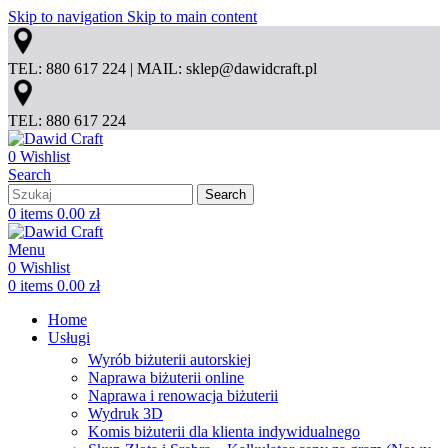
Skip to navigation
Skip to main content
TEL: 880 617 224 | MAIL: sklep@dawidcraft.pl
TEL: 880 617 224
0
Wishlist
Search
Search
0
items
0.00
zł
Menu
0
Wishlist
0
items
0.00
zł
Home
Usługi
Wyrób biżuterii autorskiej
Naprawa biżuterii online
Naprawa i renowacja biżuterii
Wydruk 3D
Komis biżuterii dla klienta indywidualnego