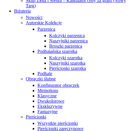
Skup Złota i Srebra – Kalkulator ceny za gram (Nowy
Targ)
Biżuteria
Nowości
Autorskie Kolekcje
Parzenica
Kolczyki parzenica
Naszyjniki parzenica
Broszki parzenica
Podhalańska szarotka
Kolczyki szarotka
Naszyjniki szarotka
Pierścionki szarotka
Podhale
Obrączki ślubne
Konfigurator obrączek
Memotions
Klasyczne
Dwukolorowe
Ekskluzywne
Fantazyjne
Pierścionki
Wszystkie pierścionki
Pierścionki zaręczynowe