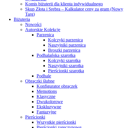
Komis biżuterii dla klienta indywidualnego
Skup Złota i Srebra – Kalkulator ceny za gram (Nowy
Targ)
Biżuteria
Nowości
Autorskie Kolekcje
Parzenica
Kolczyki parzenica
Naszyjniki parzenica
Broszki parzenica
Podhalańska szarotka
Kolczyki szarotka
Naszyjniki szarotka
Pierścionki szarotka
Podhale
Obrączki ślubne
Konfigurator obrączek
Memotions
Klasyczne
Dwukolorowe
Ekskluzywne
Fantazyjne
Pierścionki
Wszystkie pierścionki
Pierścionki zaręczynowe