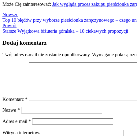
Może Cię zainteresować:
Jak wygląda proces zakupu pierścionka za
Nowsze
Top 10 błędów przy wyborze pierścionka zaręczynowego – czego un
Powrót
Starsze
Wyjątkowa biżuteria góralska – 10 ciekawych propozycji
Dodaj komentarz
Twój adres e-mail nie zostanie opublikowany.
Wymagane pola są oz
Komentarz
*
Nazwa
*
Adres e-mail
*
Witryna internetowa