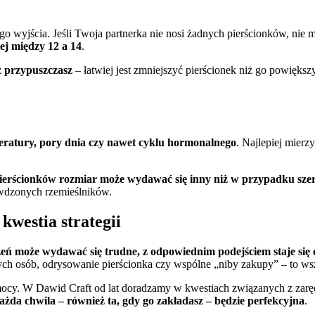
o wyjścia. Jeśli Twoja partnerka nie nosi żadnych pierścionków, nie mas
ej między 12 a 14
.
ż przypuszczasz
– łatwiej jest zmniejszyć pierścionek niż go powięk
peratury, pory dnia czy nawet cyklu hormonalnego
. Najlepiej mier
pierścionków rozmiar może wydawać się inny niż w przypadku sze
awdzonych rzemieślników.
kwestia strategii
ń może wydawać się trudne, z odpowiednim podejściem staje się 
ych osób, odrysowanie pierścionka czy wspólne „niby zakupy” – to w
omocy. W Dawid Craft od lat doradzamy w kwestiach związanych z zarę
ażda chwila – również ta, gdy go zakładasz – będzie perfekcyjna
.