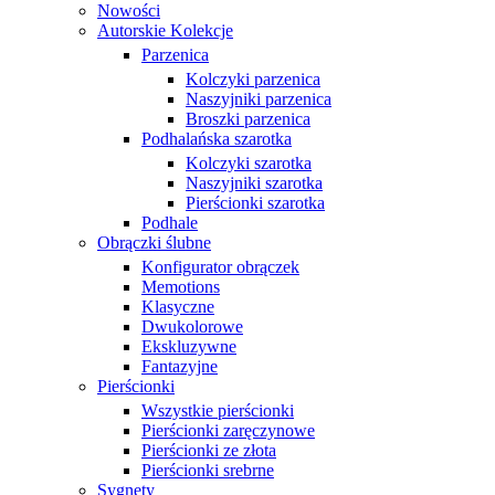
Nowości
Autorskie Kolekcje
Parzenica
Kolczyki parzenica
Naszyjniki parzenica
Broszki parzenica
Podhalańska szarotka
Kolczyki szarotka
Naszyjniki szarotka
Pierścionki szarotka
Podhale
Obrączki ślubne
Konfigurator obrączek
Memotions
Klasyczne
Dwukolorowe
Ekskluzywne
Fantazyjne
Pierścionki
Wszystkie pierścionki
Pierścionki zaręczynowe
Pierścionki ze złota
Pierścionki srebrne
Sygnety