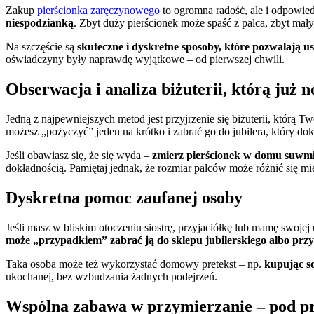
Zakup
pierścionka zaręczynowego
to ogromna radość, ale i odpowie
niespodzianką
. Zbyt duży pierścionek może spaść z palca, zbyt mały
Na szczęście są
skuteczne i dyskretne sposoby, które pozwalają u
oświadczyny były naprawdę wyjątkowe – od pierwszej chwili.
Obserwacja i analiza biżuterii, którą już n
Jedną z najpewniejszych metod jest przyjrzenie się biżuterii, którą T
możesz „pożyczyć” jeden na krótko i zabrać go do jubilera, który dok
Jeśli obawiasz się, że się wyda –
zmierz pierścionek w domu suwmi
dokładnością. Pamiętaj jednak, że rozmiar palców może różnić się m
Dyskretna pomoc zaufanej osoby
Jeśli masz w bliskim otoczeniu siostrę, przyjaciółkę lub mamę swoje
może „przypadkiem” zabrać ją do sklepu jubilerskiego albo przy
Taka osoba może też wykorzystać domowy pretekst – np.
kupując so
ukochanej, bez wzbudzania żadnych podejrzeń.
Wspólna zabawa w przymierzanie – pod p