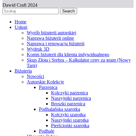
Dawid Craft 2024
Search
Home
Usługi
Wyrób biżuterii autorskiej
Naprawa biżuterii online
Naprawa i renowacja biżuterii
Wydruk 3D
Komis biżuterii dla klienta indywidualnego
Skup Złota i Srebra – Kalkulator ceny za gram (Nowy
Targ)
Biżuteria
Nowości
Autorskie Kolekcje
Parzenica
Kolczyki parzenica
Naszyjniki parzenica
Broszki parzenica
Podhalańska szarotka
Kolczyki szarotka
Naszyjniki szarotka
Pierścionki szarotka
Podhale