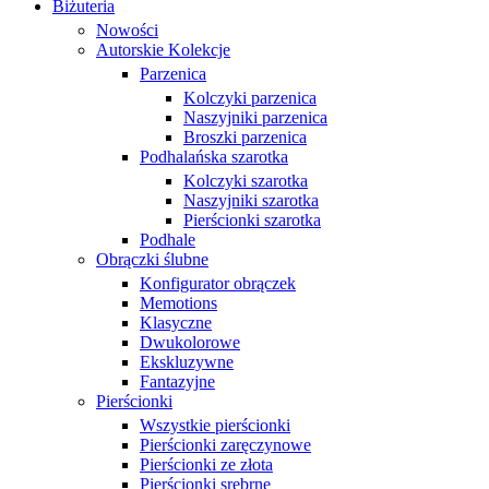
Biżuteria
Nowości
Autorskie Kolekcje
Parzenica
Kolczyki parzenica
Naszyjniki parzenica
Broszki parzenica
Podhalańska szarotka
Kolczyki szarotka
Naszyjniki szarotka
Pierścionki szarotka
Podhale
Obrączki ślubne
Konfigurator obrączek
Memotions
Klasyczne
Dwukolorowe
Ekskluzywne
Fantazyjne
Pierścionki
Wszystkie pierścionki
Pierścionki zaręczynowe
Pierścionki ze złota
Pierścionki srebrne