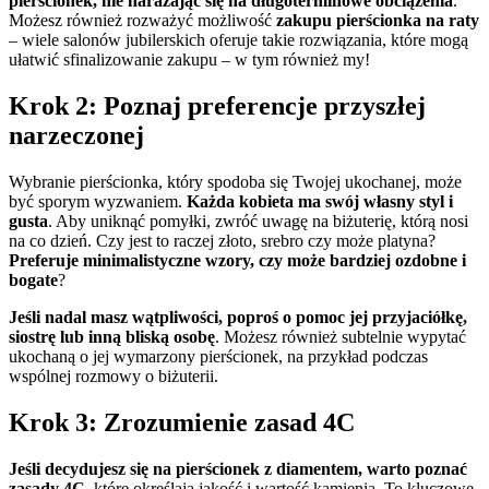
pierścionek, nie narażając się na długoterminowe obciążenia
.
Możesz również rozważyć możliwość
zakupu pierścionka na raty
– wiele salonów jubilerskich oferuje takie rozwiązania, które mogą
ułatwić sfinalizowanie zakupu – w tym również my!
Krok 2: Poznaj preferencje przyszłej
narzeczonej
Wybranie pierścionka, który spodoba się Twojej ukochanej, może
być sporym wyzwaniem.
Każda kobieta ma swój własny styl i
gusta
. Aby uniknąć pomyłki, zwróć uwagę na biżuterię, którą nosi
na co dzień. Czy jest to raczej złoto, srebro czy może platyna?
Preferuje minimalistyczne wzory, czy może bardziej ozdobne i
bogate
?
Jeśli nadal masz wątpliwości, poproś o pomoc jej przyjaciółkę,
siostrę lub inną bliską osobę
. Możesz również subtelnie wypytać
ukochaną o jej wymarzony pierścionek, na przykład podczas
wspólnej rozmowy o biżuterii.
Krok 3: Zrozumienie zasad 4C
Jeśli decydujesz się na pierścionek z diamentem, warto poznać
zasady 4C
, które określają jakość i wartość kamienia. To kluczowe