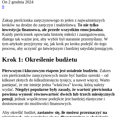
On 2 grudnia 2024
0
Zakup pierścionka zaręczynowego to jeden z najważniejszych
kroków na drodze do zaręczyn i małżeństwa.
To nie tylko
inwestycja finansowa, ale przede wszystkim emocjonalna
.
Każdy pierścionek opowiada historię miłości i zaangażowania,
dlatego tak ważne jest, aby wybór był starannie przemyślany. W
tym artykule przyjrzymy się, jak krok po kroku podejść do tego
procesu, aby uczynić go łatwiejszym i bardziej satysfakcjonującym.
Krok 1: Określenie budżetu
Pierwszym i kluczowym etapem jest ustalenie budżetu
. Zakres
cen pierścionków zaręczynowych może być bardzo szeroki – od
kilkuset złotych do kilkudziesięciu tysięcy, a nawet więcej. Warto
pamiętać, że nie istnieje jedna “właściwa” kwota, którą należy
wydać.
Niegdyś popularne były zasady, że wartość pierścionka
powinna wynosić równowartość dwóch lub trzech miesięcznych
pensji
, jednak współczesne podejście jest bardziej elastyczne i
dostosowane do możliwości finansowych.
Aby określić budżet,
zastanów się, ile możesz przeznaczyć na