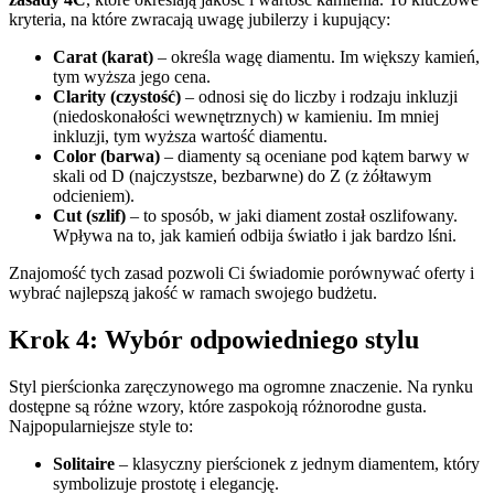
kryteria, na które zwracają uwagę jubilerzy i kupujący:
Carat (karat)
– określa wagę diamentu. Im większy kamień,
tym wyższa jego cena.
Clarity (czystość)
– odnosi się do liczby i rodzaju inkluzji
(niedoskonałości wewnętrznych) w kamieniu. Im mniej
inkluzji, tym wyższa wartość diamentu.
Color (barwa)
– diamenty są oceniane pod kątem barwy w
skali od D (najczystsze, bezbarwne) do Z (z żółtawym
odcieniem).
Cut (szlif)
– to sposób, w jaki diament został oszlifowany.
Wpływa na to, jak kamień odbija światło i jak bardzo lśni.
Znajomość tych zasad pozwoli Ci świadomie porównywać oferty i
wybrać najlepszą jakość w ramach swojego budżetu.
Krok 4: Wybór odpowiedniego stylu
Styl pierścionka zaręczynowego ma ogromne znaczenie. Na rynku
dostępne są różne wzory, które zaspokoją różnorodne gusta.
Najpopularniejsze style to:
Solitaire
– klasyczny pierścionek z jednym diamentem, który
symbolizuje prostotę i elegancję.