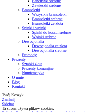
Łańcuszki srebrne
Zawieszki srebrne
Bransoletki
Wszystkie bransoletki
Bransoletki srebrne
Bransoletki ze złota
Spinki i wpinki
Spinki do koszul srebrne
Wpinki srebrne
Dewocjonalia
Dewocjonalia ze złota
Dewocjonalia srebrne
Promocje
Prezenty
Sztabki złota
Prezenty komunijne
Numizmatyka
O mnie
Blog
Kontakt
Twój Koszyk
Zamknij
Sidebar
Ta strona używa plików cookies.