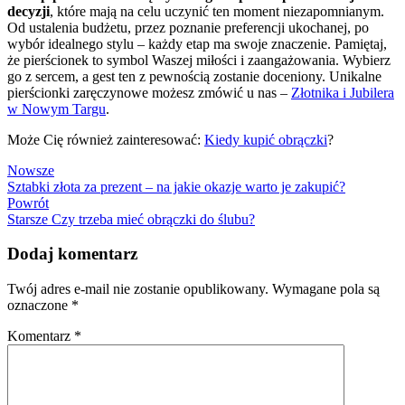
decyzji
, które mają na celu uczynić ten moment niezapomnianym.
Od ustalenia budżetu, przez poznanie preferencji ukochanej, po
wybór idealnego stylu – każdy etap ma swoje znaczenie. Pamiętaj,
że pierścionek to symbol Waszej miłości i zaangażowania. Wybierz
go z sercem, a gest ten z pewnością zostanie doceniony. Unikalne
pierścionki zaręczynowe możesz zmówić u nas –
Złotnika i Jubilera
w Nowym Targu
.
Może Cię również zainteresować:
Kiedy kupić obrączki
?
Nowsze
Sztabki złota za prezent – na jakie okazje warto je zakupić?
Powrót
Starsze
Czy trzeba mieć obrączki do ślubu?
Dodaj komentarz
Twój adres e-mail nie zostanie opublikowany.
Wymagane pola są
oznaczone
*
Komentarz
*