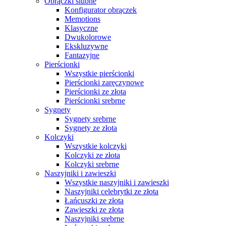
Obrączki ślubne
Konfigurator obrączek
Memotions
Klasyczne
Dwukolorowe
Ekskluzywne
Fantazyjne
Pierścionki
Wszystkie pierścionki
Pierścionki zaręczynowe
Pierścionki ze złota
Pierścionki srebrne
Sygnety
Sygnety srebrne
Sygnety ze złota
Kolczyki
Wszystkie kolczyki
Kolczyki ze złota
Kolczyki srebrne
Naszyjniki i zawieszki
Wszystkie naszyjniki i zawieszki
Naszyjniki celebrytki ze złota
Łańcuszki ze złota
Zawieszki ze złota
Naszyjniki srebrne