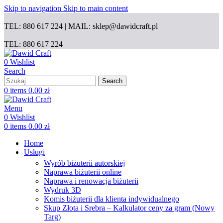
Skip to navigation
Skip to main content
TEL: 880 617 224 | MAIL: sklep@dawidcraft.pl
TEL: 880 617 224
0
Wishlist
Search
Search
0
items
0.00
zł
Menu
0
Wishlist
0
items
0.00
zł
Home
Usługi
Wyrób biżuterii autorskiej
Naprawa biżuterii online
Naprawa i renowacja biżuterii
Wydruk 3D
Komis biżuterii dla klienta indywidualnego
Skup Złota i Srebra – Kalkulator ceny za gram (Nowy
Targ)