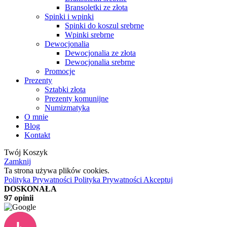
Bransoletki ze złota
Spinki i wpinki
Spinki do koszul srebrne
Wpinki srebrne
Dewocjonalia
Dewocjonalia ze złota
Dewocjonalia srebrne
Promocje
Prezenty
Sztabki złota
Prezenty komunijne
Numizmatyka
O mnie
Blog
Kontakt
Twój Koszyk
Zamknij
Ta strona używa plików cookies.
Polityka Prywatności
Polityka Prywatności
Akceptuj
DOSKONAŁA
97 opinii