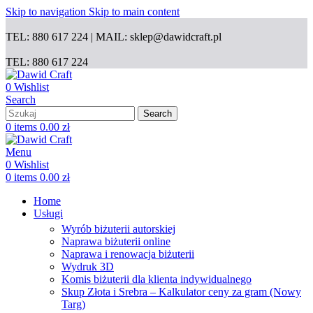
Skip to navigation
Skip to main content
TEL: 880 617 224 | MAIL: sklep@dawidcraft.pl
TEL: 880 617 224
0
Wishlist
Search
Search
0
items
0.00
zł
Menu
0
Wishlist
0
items
0.00
zł
Home
Usługi
Wyrób biżuterii autorskiej
Naprawa biżuterii online
Naprawa i renowacja biżuterii
Wydruk 3D
Komis biżuterii dla klienta indywidualnego
Skup Złota i Srebra – Kalkulator ceny za gram (Nowy
Targ)