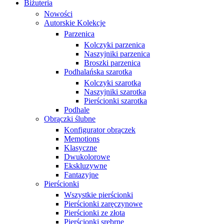
Biżuteria
Nowości
Autorskie Kolekcje
Parzenica
Kolczyki parzenica
Naszyjniki parzenica
Broszki parzenica
Podhalańska szarotka
Kolczyki szarotka
Naszyjniki szarotka
Pierścionki szarotka
Podhale
Obrączki ślubne
Konfigurator obrączek
Memotions
Klasyczne
Dwukolorowe
Ekskluzywne
Fantazyjne
Pierścionki
Wszystkie pierścionki
Pierścionki zaręczynowe
Pierścionki ze złota
Pierścionki srebrne