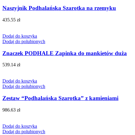
Naszyjnik Podhalańska Szarotka na rzemyku
435.55
zł
Dodaj do koszyka
Dodaj do polubionych
Znaczek PODHALE Zapinka do mankietów duża
539.14
zł
Dodaj do koszyka
Dodaj do polubionych
Zestaw “Podhalańska Szarotka” z kamieniami
986.63
zł
Dodaj do koszyka
Dodaj do polubionych