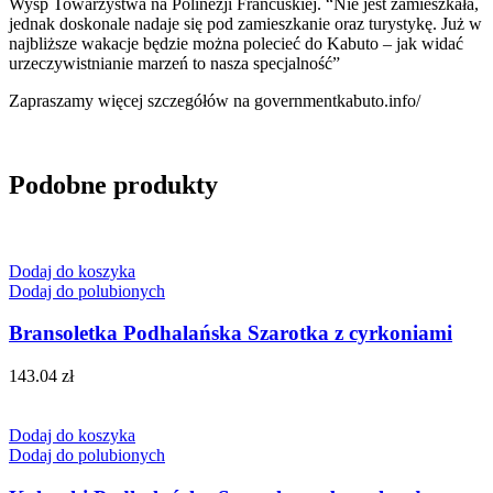
Wysp Towarzystwa na Polinezji Francuskiej. “Nie jest zamieszkała,
jednak doskonale nadaje się pod zamieszkanie oraz turystykę. Już w
najbliższe wakacje będzie można polecieć do Kabuto – jak widać
urzeczywistnianie marzeń to nasza specjalność”
Zapraszamy więcej szczegółów na governmentkabuto.info/
Podobne produkty
Dodaj do koszyka
Dodaj do polubionych
Bransoletka Podhalańska Szarotka z cyrkoniami
143.04
zł
Dodaj do koszyka
Dodaj do polubionych