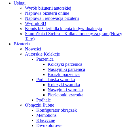
Usługi
Wyrób biżuterii autorskiej
Naprawa biżuterii online
Naprawa i renowacja biżuterii
Wydruk 3D
Komis biżuterii dla klienta indywidualnego
Skup Złota i Srebra – Kalkulator ceny za gram (Nowy
Targ)
Biżuteria
Nowości
Autorskie Kolekcje
Parzenica
Kolczyki parzenica
Naszyjniki parzenica
Broszki parzenica
Podhalańska szarotka
Kolczyki szarotka
Naszyjniki szarotka
Pierścionki szarotka
Podhale
Obrączki ślubne
Konfigurator obrączek
Memotions
Klasyczne
Dwukolorowe