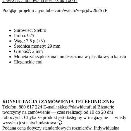
UWAGA : limitowana ilość sztuk 1000 !
Podgląd projektu : youtube.com/watch?v=prjdw2k2S7E
Surowiec: Srebro
Próba: 925
Wag : 7.5 g (+/-)
Średnica monety: 29 mm
Grubość: 2 mm
Moneta zabezpieczona i umieszczona w plastikowym kapslu
Eleganckie etui
KONSULTACJA i ZAMÓWIENIA TELEFONICZNE:
Telefon: 880 617 224 E-mail: sklep@dawidcraft.pl Biżuterię
tworzymy na zamówienie — czas realizacji od 10 do 20 dni
roboczych. Chyba że produkt jest dostępny w magazynie — wtedy
wysyłka jest natychmiastowa 🙂
Podana cena dotyczy standardowych rozmiarów. Indywidualna