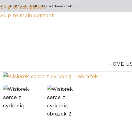
Skip to navigation
EL: 880 617 224 | MAIL: sklep@dawidcraft.pl
Skip to main content
HOME
U