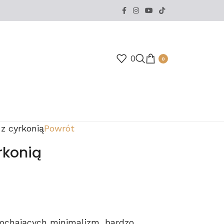
0
0
 z cyrkonią
Powrót
rkonią
kochających minimalizm, bardzo