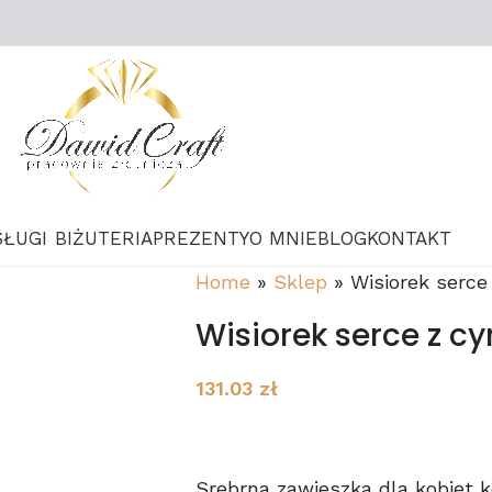
SŁUGI
BIŻUTERIA
PREZENTY
O MNIE
BLOG
KONTAKT
Home
»
Sklep
»
Wisiorek serce
Wisiorek serce z cy
131.03
zł
Srebrna zawieszka dla kobiet 