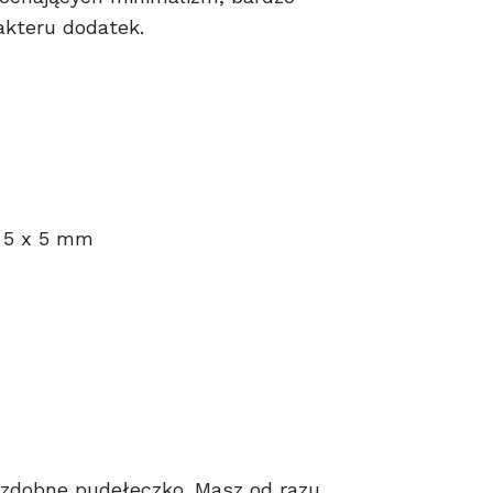
akteru dodatek.
: 5 x 5 mm
zdobne pudełeczko. Masz od razu