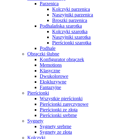
Parzenica
Kolczyki parzenica
Naszyjniki parzenica
Broszki parzenica
Podhalańska szarotka
Kolczyki szarotka
Naszyjniki szarotka
Pierścionki szarotka
Podhale
Obrączki ślubne
Konfigurator obrączek
Memotions
Klasyczne
Dwukolorowe
Ekskluzywne
Fantazyjne
Pierścionki
Wszystkie pierścionki
Pierścionki zaręczynowe
Pierścionki ze złota
Pierścionki srebrne
Sygnety
Sygnety srebrne
Sygnety ze złota
Kolczyki