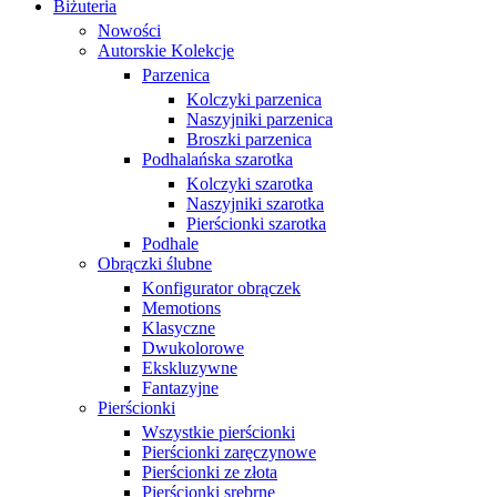
Biżuteria
Nowości
Autorskie Kolekcje
Parzenica
Kolczyki parzenica
Naszyjniki parzenica
Broszki parzenica
Podhalańska szarotka
Kolczyki szarotka
Naszyjniki szarotka
Pierścionki szarotka
Podhale
Obrączki ślubne
Konfigurator obrączek
Memotions
Klasyczne
Dwukolorowe
Ekskluzywne
Fantazyjne
Pierścionki
Wszystkie pierścionki
Pierścionki zaręczynowe
Pierścionki ze złota
Pierścionki srebrne