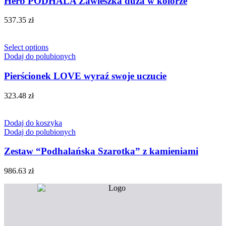
Herb PODHALA Zawieszka duża w kolorze
537.35
zł
Select options
Dodaj do polubionych
Pierścionek LOVE wyraź swoje uczucie
323.48
zł
Dodaj do koszyka
Dodaj do polubionych
Zestaw “Podhalańska Szarotka” z kamieniami
986.63
zł