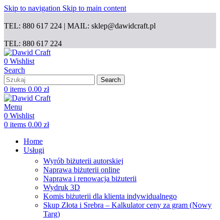
Skip to navigation
Skip to main content
TEL: 880 617 224 | MAIL: sklep@dawidcraft.pl
TEL: 880 617 224
0
Wishlist
Search
Search
0
items
0.00
zł
Menu
0
Wishlist
0
items
0.00
zł
Home
Usługi
Wyrób biżuterii autorskiej
Naprawa biżuterii online
Naprawa i renowacja biżuterii
Wydruk 3D
Komis biżuterii dla klienta indywidualnego
Skup Złota i Srebra – Kalkulator ceny za gram (Nowy
Targ)