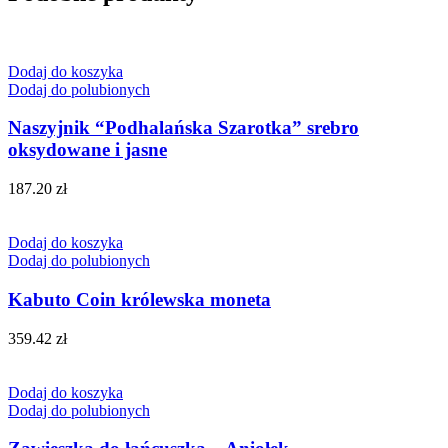
Dodaj do koszyka
Dodaj do polubionych
Naszyjnik “Podhalańska Szarotka” srebro
oksydowane i jasne
187.20
zł
Dodaj do koszyka
Dodaj do polubionych
Kabuto Coin królewska moneta
359.42
zł
Dodaj do koszyka
Dodaj do polubionych