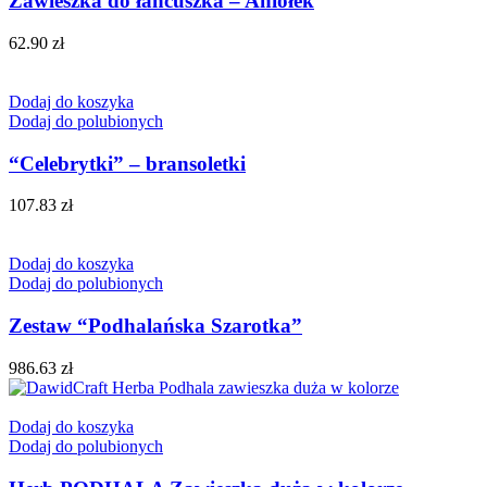
Zawieszka do łańcuszka – Aniołek
62.90
zł
Dodaj do koszyka
Dodaj do polubionych
“Celebrytki” – bransoletki
107.83
zł
Dodaj do koszyka
Dodaj do polubionych
Zestaw “Podhalańska Szarotka”
986.63
zł
Dodaj do koszyka
Dodaj do polubionych