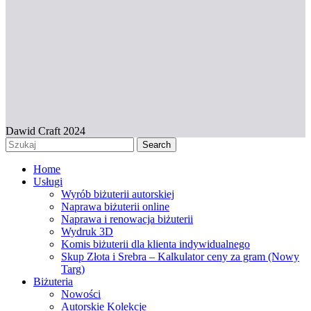
Dawid Craft 2024
Search
Home
Usługi
Wyrób biżuterii autorskiej
Naprawa biżuterii online
Naprawa i renowacja biżuterii
Wydruk 3D
Komis biżuterii dla klienta indywidualnego
Skup Złota i Srebra – Kalkulator ceny za gram (Nowy
Targ)
Biżuteria
Nowości
Autorskie Kolekcje