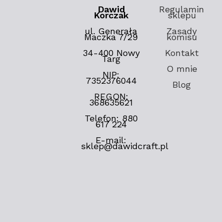
Dawid
Regulamin
Korczak
sklepu
ul. Generała
Zasady
Maczka 7/29
komisu
34-400 Nowy
Kontakt
Targ
O mnie
NIP:
7352376044
Blog
REGON:
368635621
Telefon: 880
617 224
E-mail:
sklep@dawidcraft.pl