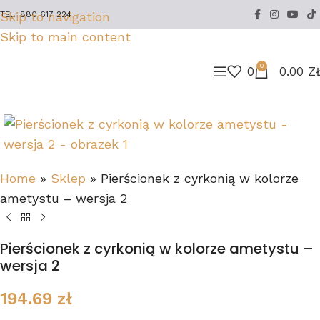
Skip to navigation
TEL: 880 617 224
Skip to main content
0
0
0.00
Z
Home
»
Sklep
»
Pierścionek z cyrkonią w kolorze
ametystu – wersja 2
Pierścionek z cyrkonią w kolorze ametystu –
wersja 2
194.69
zł