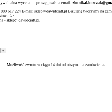
ndywidualna wycena — proszę pisać na emaila
zlotnik.d.korczak@gma
 880 617 224 E-mail: sklep@dawidcraft.pl Biżuterię tworzymy na zamó
stowa 🙂
a - sklep@dawidcraft.pl.
Możliwość zwrotu w ciągu 14 dni od otrzymania zamówienia.