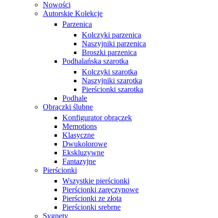
Nowości
Autorskie Kolekcje
Parzenica
Kolczyki parzenica
Naszyjniki parzenica
Broszki parzenica
Podhalańska szarotka
Kolczyki szarotka
Naszyjniki szarotka
Pierścionki szarotka
Podhale
Obrączki ślubne
Konfigurator obrączek
Memotions
Klasyczne
Dwukolorowe
Ekskluzywne
Fantazyjne
Pierścionki
Wszystkie pierścionki
Pierścionki zaręczynowe
Pierścionki ze złota
Pierścionki srebrne
Sygnety