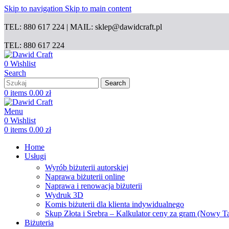
Skip to navigation
Skip to main content
TEL: 880 617 224 | MAIL: sklep@dawidcraft.pl
TEL: 880 617 224
0
Wishlist
Search
Search
0
items
0.00
zł
Menu
0
Wishlist
0
items
0.00
zł
Home
Usługi
Wyrób biżuterii autorskiej
Naprawa biżuterii online
Naprawa i renowacja biżuterii
Wydruk 3D
Komis biżuterii dla klienta indywidualnego
Skup Złota i Srebra – Kalkulator ceny za gram (Nowy T
Biżuteria