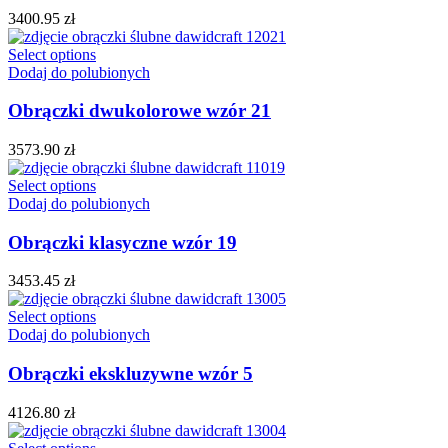
3400.95
zł
Select options
Dodaj do polubionych
Obrączki dwukolorowe wzór 21
3573.90
zł
Select options
Dodaj do polubionych
Obrączki klasyczne wzór 19
3453.45
zł
Select options
Dodaj do polubionych
Obrączki ekskluzywne wzór 5
4126.80
zł