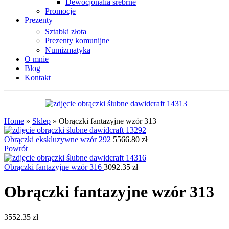
Dewocjonalia srebrne
Promocje
Prezenty
Sztabki złota
Prezenty komunijne
Numizmatyka
O mnie
Blog
Kontakt
Home
»
Sklep
»
Obrączki fantazyjne wzór 313
Obrączki ekskluzywne wzór 292
5566.80
zł
Powrót
Obrączki fantazyjne wzór 316
3092.35
zł
Obrączki fantazyjne wzór 313
3552.35
zł