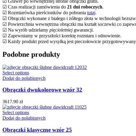
☑ Grawer po wewnętrznej stronie obrączki gratis.
☑ Czas realizacji zamówienia do
21 dni roboczych
.
☑ Rozmiarówka pierścionków do pobrania
tutaj
.
☑ Obrączki wykonane z białego i żółtego złota w technologii bezsz
☑ Powierzchnia wewnętrzna obrączki ma kształt soczewki co zapewn
☑ Na wyrób udzielamy
pięcioletniej
gwarancji.
☑ Zapewniamy w przyszłości korektę rozmiaru i odnowienie.
☑ Każdy produkt przed wysyłką jest pieczołowicie przygotowywan
Podobne produkty
Select options
Dodaj do polubionych
Obrączki dwukolorowe wzór 32
3617.90
zł
Select options
Dodaj do polubionych
Obrączki klasyczne wzór 25