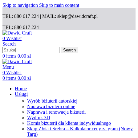
Skip to navigation
Skip to main content
TEL: 880 617 224 | MAIL: sklep@dawidcraft.pl
TEL: 880 617 224
0
Wishlist
Search
Search
0
items
0.00
zł
Menu
0
Wishlist
0
items
0.00
zł
Home
Usługi
Wyrób biżuterii autorskiej
Naprawa biżuterii online
Naprawa i renowacja biżuterii
Wydruk 3D
Komis biżuterii dla klienta indywidualnego
Skup Złota i Srebra – Kalkulator ceny za gram (Nowy
Targ)