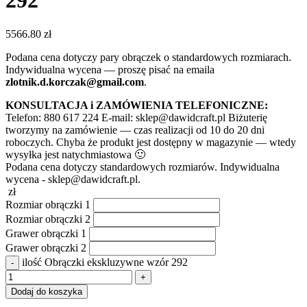
292
5566.80
zł
Podana cena dotyczy pary obrączek o standardowych rozmiarach.
Indywidualna wycena — proszę pisać na emaila
zlotnik.d.korczak@gmail.com
.
KONSULTACJA i ZAMÓWIENIA TELEFONICZNE:
Telefon: 880 617 224 E-mail: sklep@dawidcraft.pl Biżuterię
tworzymy na zamówienie — czas realizacji od 10 do 20 dni
roboczych. Chyba że produkt jest dostępny w magazynie — wtedy
wysyłka jest natychmiastowa 🙂
Podana cena dotyczy standardowych rozmiarów. Indywidualna
wycena - sklep@dawidcraft.pl.
zł
Rozmiar obrączki 1
Rozmiar obrączki 2
Grawer obrączki 1
Grawer obrączki 2
ilość Obrączki ekskluzywne wzór 292
Dodaj do koszyka