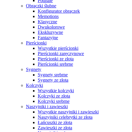
Podhale
Obrączki ślubne
Konfigurator obrączek
Memotions
Klasyczne
Dwukolorowe
Ekskluzywne
Fantazyjne
Pierścionki
Wszystkie pierścionki
Pierścionki zaręczynowe
Pierścionki ze złota
Pierścionki srebrne
Sygnety
Sygnety srebrne
Sygnety ze złota
Kolczyki
Wszystkie kolczyki
Kolczyki ze złota
Kolczyki srebrne
Naszyjniki i zawieszki
Wszystkie naszyjniki i zawieszki
Naszyjniki celebrytki ze złota
Łańcuszki ze złota
Zawieszki ze złota