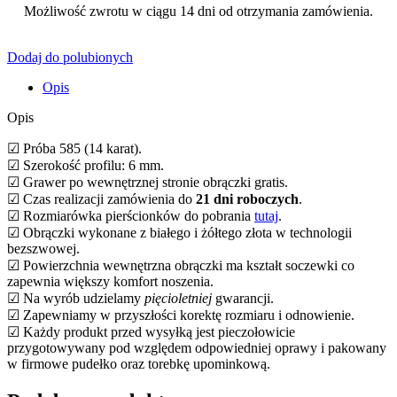
Możliwość zwrotu w ciągu 14 dni od otrzymania zamówienia.
Dodaj do polubionych
Opis
Opis
☑ Próba 585 (14 karat).
☑ Szerokość profilu: 6 mm.
☑ Grawer po wewnętrznej stronie obrączki gratis.
☑ Czas realizacji zamówienia do
21 dni roboczych
.
☑ Rozmiarówka pierścionków do pobrania
tutaj
.
☑ Obrączki wykonane z białego i żółtego złota w technologii
bezszwowej.
☑ Powierzchnia wewnętrzna obrączki ma kształt soczewki co
zapewnia większy komfort noszenia.
☑ Na wyrób udzielamy
pięcioletniej
gwarancji.
☑ Zapewniamy w przyszłości korektę rozmiaru i odnowienie.
☑ Każdy produkt przed wysyłką jest pieczołowicie
przygotowywany pod względem odpowiedniej oprawy i pakowany
w firmowe pudełko oraz torebkę upominkową.