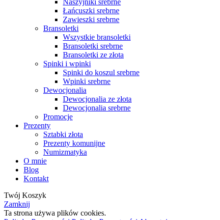
Naszyjniki srebrne
Łańcuszki srebrne
Zawieszki srebrne
Bransoletki
Wszystkie bransoletki
Bransoletki srebrne
Bransoletki ze złota
Spinki i wpinki
Spinki do koszul srebrne
Wpinki srebrne
Dewocjonalia
Dewocjonalia ze złota
Dewocjonalia srebrne
Promocje
Prezenty
Sztabki złota
Prezenty komunijne
Numizmatyka
O mnie
Blog
Kontakt
Twój Koszyk
Zamknij
Ta strona używa plików cookies.