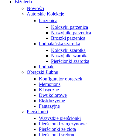
Biżuteria
Nowości
Autorskie Kolekcje
Parzenica
Kolczyki parzenica
Naszyjniki parzenica
Broszki parzenica
Podhalańska szarotka
Kolczyki szarotka
Naszyjniki szarotka
Pierścionki szarotka
Podhale
Obrączki ślubne
Konfigurator obrączek
Memotions
Klasyczne
Dwukolorowe
Ekskluzywne
Fantazyjne
Pierścionki
Wszystkie pierścionki
Pierścionki zaręczynowe
Pierścionki ze złota
Pierścionki srebrne