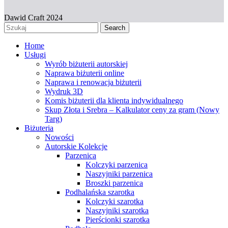
Dawid Craft 2024
Search
Home
Usługi
Wyrób biżuterii autorskiej
Naprawa biżuterii online
Naprawa i renowacja biżuterii
Wydruk 3D
Komis biżuterii dla klienta indywidualnego
Skup Złota i Srebra – Kalkulator ceny za gram (Nowy
Targ)
Biżuteria
Nowości
Autorskie Kolekcje
Parzenica
Kolczyki parzenica
Naszyjniki parzenica
Broszki parzenica
Podhalańska szarotka
Kolczyki szarotka
Naszyjniki szarotka
Pierścionki szarotka