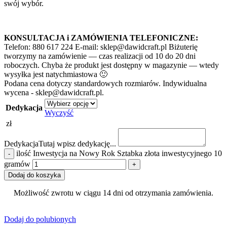
swój wybór.
KONSULTACJA i ZAMÓWIENIA TELEFONICZNE:
Telefon: 880 617 224 E-mail: sklep@dawidcraft.pl Biżuterię
tworzymy na zamówienie — czas realizacji od 10 do 20 dni
roboczych. Chyba że produkt jest dostępny w magazynie — wtedy
wysyłka jest natychmiastowa 🙂
Podana cena dotyczy standardowych rozmiarów. Indywidualna
wycena - sklep@dawidcraft.pl.
Dedykacja
Wyczyść
zł
Dedykacja
Tutaj wpisz dedykację...
ilość Inwestycja na Nowy Rok Sztabka złota inwestycyjnego 10
gramów
Dodaj do koszyka
Możliwość zwrotu w ciągu 14 dni od otrzymania zamówienia.
Dodaj do polubionych