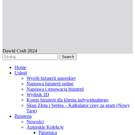
Dawid Craft 2024
Search
Home
Usługi
Wyrób biżuterii autorskiej
Naprawa biżuterii online
Naprawa i renowacja biżuterii
Wydruk 3D
Komis biżuterii dla klienta indywidualnego
Skup Złota i Srebra – Kalkulator ceny za gram (Nowy
Targ)
Biżuteria
Nowości
Autorskie Kolekcje
Parzenica