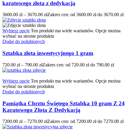
karatowego złota z dedykacją
3600.00
zł
–
3670.00
zł
Zakres cen: od 3600.00 zł do 3670.00 zł
Wybierz opcje
Ten produkt ma wiele wariantów. Opcje można
wybrać na stronie produktu
Dodaj do polubionych
Sztabka złota inwestycyjnego 1 gram
720.00
zł
–
790.00
zł
Zakres cen: od 720.00 zł do 790.00 zł
Wybierz opcje
Ten produkt ma wiele wariantów. Opcje można
wybrać na stronie produktu
Dodaj do polubionych
Pamiątka Chrztu Świętego Sztabka 10 gram Z 24
Karatowego Złota Z Dedykacją
7200.00
zł
–
7270.00
zł
Zakres cen: od 7200.00 zł do 7270.00 zł