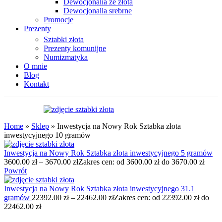
Dewocjonalia ze złota
Dewocjonalia srebrne
Promocje
Prezenty
Sztabki złota
Prezenty komunijne
Numizmatyka
O mnie
Blog
Kontakt
Home
»
Sklep
»
Inwestycja na Nowy Rok Sztabka złota
inwestycyjnego 10 gramów
Inwestycja na Nowy Rok Sztabka złota inwestycyjnego 5 gramów
3600.00
zł
–
3670.00
zł
Zakres cen: od 3600.00 zł do 3670.00 zł
Powrót
Inwestycja na Nowy Rok Sztabka złota inwestycyjnego 31.1
gramów
22392.00
zł
–
22462.00
zł
Zakres cen: od 22392.00 zł do
22462.00 zł