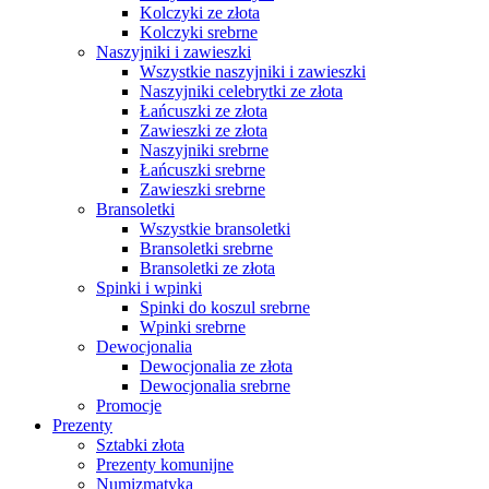
Kolczyki ze złota
Kolczyki srebrne
Naszyjniki i zawieszki
Wszystkie naszyjniki i zawieszki
Naszyjniki celebrytki ze złota
Łańcuszki ze złota
Zawieszki ze złota
Naszyjniki srebrne
Łańcuszki srebrne
Zawieszki srebrne
Bransoletki
Wszystkie bransoletki
Bransoletki srebrne
Bransoletki ze złota
Spinki i wpinki
Spinki do koszul srebrne
Wpinki srebrne
Dewocjonalia
Dewocjonalia ze złota
Dewocjonalia srebrne
Promocje
Prezenty
Sztabki złota
Prezenty komunijne
Numizmatyka