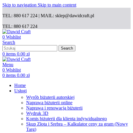
Skip to navigation
Skip to main content
TEL: 880 617 224 | MAIL: sklep@dawidcraft.pl
TEL: 880 617 224
0
Wishlist
Search
Search
0
items
0.00
zł
Menu
0
Wishlist
0
items
0.00
zł
Home
Usługi
Wyrób biżuterii autorskiej
Naprawa biżuterii online
Naprawa i renowacja biżuterii
Wydruk 3D
Komis biżuterii dla klienta indywidualnego
Skup Złota i Srebra – Kalkulator ceny za gram (Nowy
Targ)