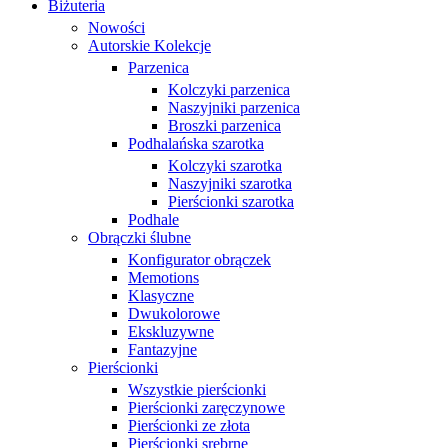
Biżuteria
Nowości
Autorskie Kolekcje
Parzenica
Kolczyki parzenica
Naszyjniki parzenica
Broszki parzenica
Podhalańska szarotka
Kolczyki szarotka
Naszyjniki szarotka
Pierścionki szarotka
Podhale
Obrączki ślubne
Konfigurator obrączek
Memotions
Klasyczne
Dwukolorowe
Ekskluzywne
Fantazyjne
Pierścionki
Wszystkie pierścionki
Pierścionki zaręczynowe
Pierścionki ze złota
Pierścionki srebrne