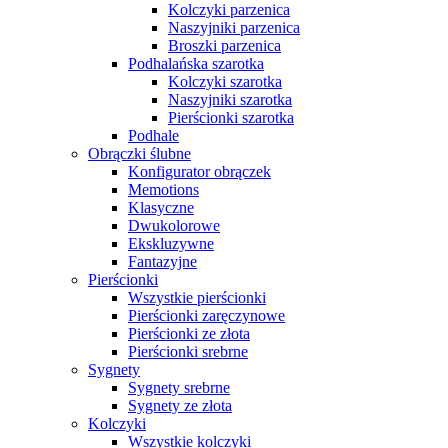
Kolczyki parzenica
Naszyjniki parzenica
Broszki parzenica
Podhalańska szarotka
Kolczyki szarotka
Naszyjniki szarotka
Pierścionki szarotka
Podhale
Obrączki ślubne
Konfigurator obrączek
Memotions
Klasyczne
Dwukolorowe
Ekskluzywne
Fantazyjne
Pierścionki
Wszystkie pierścionki
Pierścionki zaręczynowe
Pierścionki ze złota
Pierścionki srebrne
Sygnety
Sygnety srebrne
Sygnety ze złota
Kolczyki
Wszystkie kolczyki