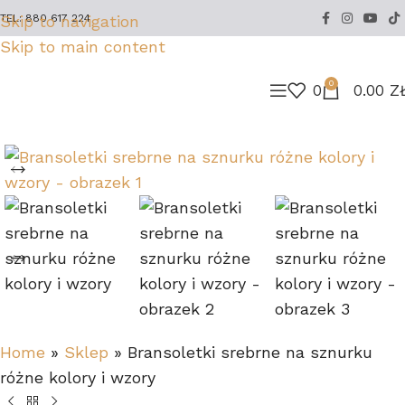
Skip to navigation
TEL: 880 617 224
Skip to main content
0
0
0.00
Z
Home
»
Sklep
»
Bransoletki srebrne na sznurku
różne kolory i wzory