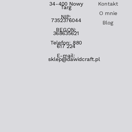
34-400 Nowy
Kontakt
Targ
O mnie
NIP:
7352376044
Blog
REGON:
368635621
Telefon: 880
617 224
E-mail:
sklep@dawidcraft.pl