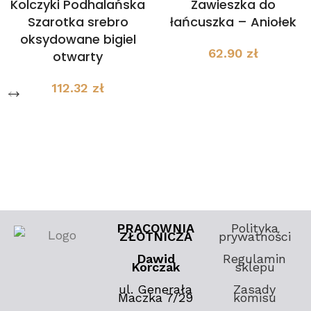
Kolczyki Podhalańska
Zawieszka do
Szarotka srebro
łańcuszka – Aniołek
oksydowane bigiel
62.90
zł
otwarty
112.32
zł
PRACOWNIA
Polityka
ZŁOTNICZA
prywatności
Dawid
Regulamin
Korczak
sklepu
ul. Generała
Zasady
Maczka 7/29
komisu