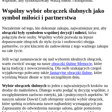
wspólnie, aby symbolizowały Waszą miłość i kompromis.
Wspólny wybór obrączek ślubnych jako
symbol miłości i partnerstwa
Niezależnie od tego, kto dokonuje zakupu, najważniejsze jest, aby
obrączki były symbolem wspólnej decyzji i miłości
, która
połączyła dwie osoby. Wspólny wybór pozwala na lepsze
dopasowanie obrączek do stylu życia i osobowości obojga
partnerów, co jest kluczem do zadowolenia z tego ważnego zakupu
na całe życie.
Jeśli wciąż zastanawiacie się nad wyborem idealnych obrączek,
warto zwrócić uwagę na nasze
obrączki ślubne Memocje
, które
łączą tradycję z nowoczesnością. Dla osób szukających czegoś
wyjątkowego polecamy także
fantazyjne obrączki ślubne
, które
wyróżnią Wasze dłonie w tym szczególnym dniu.
Wybór obrączek ślubnych
to jeden z najważniejszych kroków na
drodze do małżeństwa. Dlatego warto podjąć tę decyzję wspólnie, z
uwzględnieniem zarówno estetyki, jak i praktycznych aspektów. W
naszym salonie Dawid Craft oferujemy szeroki wybór obrączek,
które spełnią oczekiwania nawet najbardziej wymagających par.
Zapraszamy do odwiedzenia naszego salonu, gdzie pomożemy