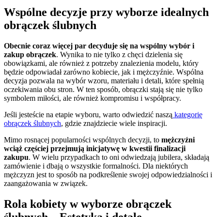
Wspólne decyzje przy wyborze idealnych
obrączek ślubnych
Obecnie coraz więcej par decyduje się na wspólny wybór i
zakup obrączek
. Wynika to nie tylko z chęci dzielenia się
obowiązkami, ale również z potrzeby znalezienia modelu, który
będzie odpowiadał zarówno kobiecie, jak i mężczyźnie. Wspólna
decyzja pozwala na wybór wzoru, materiału i detali, które spełnią
oczekiwania obu stron. W ten sposób, obrączki stają się nie tylko
symbolem miłości, ale również kompromisu i współpracy.
Jeśli jesteście na etapie wyboru, warto odwiedzić naszą
kategorię
obrączek ślubnych
, gdzie znajdziecie wiele inspiracji.
Mimo rosnącej popularności wspólnych decyzji, to
mężczyźni
wciąż częściej przejmują inicjatywę w kwestii finalizacji
zakupu
. W wielu przypadkach to oni odwiedzają jubilera, składają
zamówienie i dbają o wszystkie formalności. Dla niektórych
mężczyzn jest to sposób na podkreślenie swojej odpowiedzialności i
zaangażowania w związek.
Rola kobiety w wyborze obrączek
ślubnych – Estetyka i detale