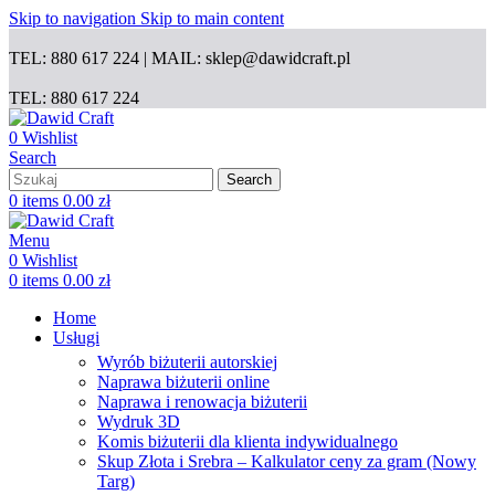
Skip to navigation
Skip to main content
TEL: 880 617 224 | MAIL: sklep@dawidcraft.pl
TEL: 880 617 224
0
Wishlist
Search
Search
0
items
0.00
zł
Menu
0
Wishlist
0
items
0.00
zł
Home
Usługi
Wyrób biżuterii autorskiej
Naprawa biżuterii online
Naprawa i renowacja biżuterii
Wydruk 3D
Komis biżuterii dla klienta indywidualnego
Skup Złota i Srebra – Kalkulator ceny za gram (Nowy
Targ)