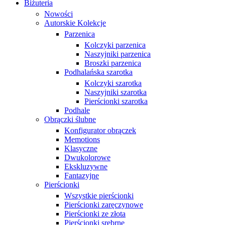
Biżuteria
Nowości
Autorskie Kolekcje
Parzenica
Kolczyki parzenica
Naszyjniki parzenica
Broszki parzenica
Podhalańska szarotka
Kolczyki szarotka
Naszyjniki szarotka
Pierścionki szarotka
Podhale
Obrączki ślubne
Konfigurator obrączek
Memotions
Klasyczne
Dwukolorowe
Ekskluzywne
Fantazyjne
Pierścionki
Wszystkie pierścionki
Pierścionki zaręczynowe
Pierścionki ze złota
Pierścionki srebrne