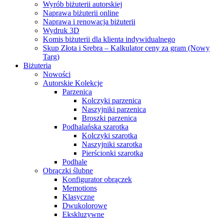
Wyrób biżuterii autorskiej
Naprawa biżuterii online
Naprawa i renowacja biżuterii
Wydruk 3D
Komis biżuterii dla klienta indywidualnego
Skup Złota i Srebra – Kalkulator ceny za gram (Nowy
Targ)
Biżuteria
Nowości
Autorskie Kolekcje
Parzenica
Kolczyki parzenica
Naszyjniki parzenica
Broszki parzenica
Podhalańska szarotka
Kolczyki szarotka
Naszyjniki szarotka
Pierścionki szarotka
Podhale
Obrączki ślubne
Konfigurator obrączek
Memotions
Klasyczne
Dwukolorowe
Ekskluzywne