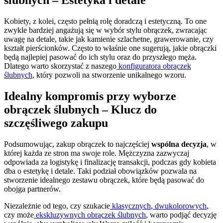
Kobiety, z kolei, często pełnią rolę doradczą i estetyczną. To one
zwykle bardziej angażują się w wybór stylu obrączek, zwracając
uwagę na detale, takie jak kamienie szlachetne, grawerowanie, czy
kształt pierścionków. Często to właśnie one sugerują, jakie obrączki
będą najlepiej pasować do ich stylu oraz do przyszłego męża.
Dlatego warto skorzystać z naszego
konfiguratora obrączek
ślubnych
, który pozwoli na stworzenie unikalnego wzoru.
Idealny kompromis przy wyborze
obrączek ślubnych – Klucz do
szczęśliwego zakupu
Podsumowując, zakup obrączek to najczęściej
wspólna decyzja
, w
której każda ze stron ma swoje role. Mężczyzna zazwyczaj
odpowiada za logistykę i finalizację transakcji, podczas gdy kobieta
dba o estetykę i detale. Taki podział obowiązków pozwala na
stworzenie idealnego zestawu obrączek, które będą pasować do
obojga partnerów.
Niezależnie od tego, czy szukacie
klasycznych
,
dwukolorowych
,
czy może
ekskluzywnych obrączek ślubnych
, warto podjąć decyzję