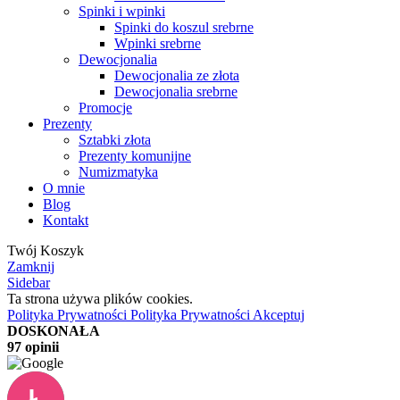
Spinki i wpinki
Spinki do koszul srebrne
Wpinki srebrne
Dewocjonalia
Dewocjonalia ze złota
Dewocjonalia srebrne
Promocje
Prezenty
Sztabki złota
Prezenty komunijne
Numizmatyka
O mnie
Blog
Kontakt
Twój Koszyk
Zamknij
Sidebar
Ta strona używa plików cookies.
Polityka Prywatności
Polityka Prywatności
Akceptuj
DOSKONAŁA
97 opinii