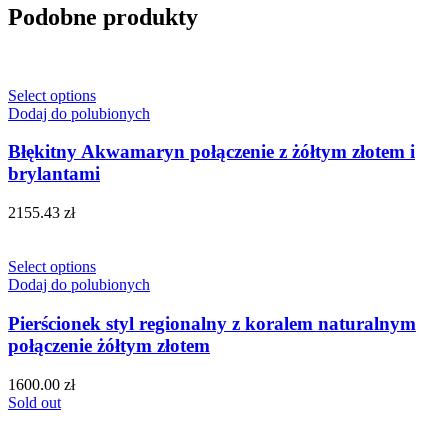
Podobne produkty
Select options
Dodaj do polubionych
Błękitny Akwamaryn połączenie z żółtym złotem i
brylantami
2155.43
zł
Select options
Dodaj do polubionych
Pierścionek styl regionalny z koralem naturalnym
połączenie żółtym złotem
1600.00
zł
Sold out