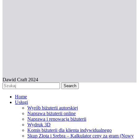
Dawid Craft 2024
Search
Home
Usługi
Wyrób biżuterii autorskiej
Naprawa biżuterii online
Naprawa i renowacja biżuterii
Wydruk 3D
Komis biżuterii dla klienta indywidualnego
Skup Złota i Srebra – Kalkulator ceny za gram (Nowy