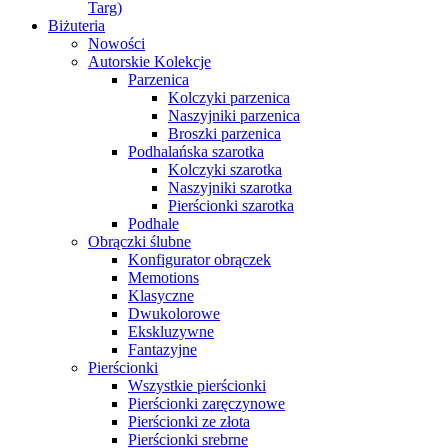
Targ)
Biżuteria
Nowości
Autorskie Kolekcje
Parzenica
Kolczyki parzenica
Naszyjniki parzenica
Broszki parzenica
Podhalańska szarotka
Kolczyki szarotka
Naszyjniki szarotka
Pierścionki szarotka
Podhale
Obrączki ślubne
Konfigurator obrączek
Memotions
Klasyczne
Dwukolorowe
Ekskluzywne
Fantazyjne
Pierścionki
Wszystkie pierścionki
Pierścionki zaręczynowe
Pierścionki ze złota
Pierścionki srebrne