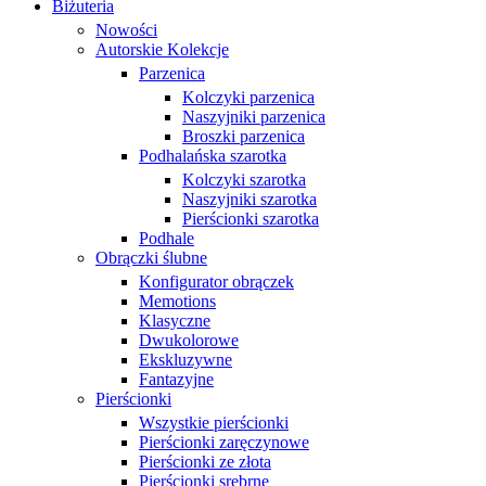
Biżuteria
Nowości
Autorskie Kolekcje
Parzenica
Kolczyki parzenica
Naszyjniki parzenica
Broszki parzenica
Podhalańska szarotka
Kolczyki szarotka
Naszyjniki szarotka
Pierścionki szarotka
Podhale
Obrączki ślubne
Konfigurator obrączek
Memotions
Klasyczne
Dwukolorowe
Ekskluzywne
Fantazyjne
Pierścionki
Wszystkie pierścionki
Pierścionki zaręczynowe
Pierścionki ze złota
Pierścionki srebrne