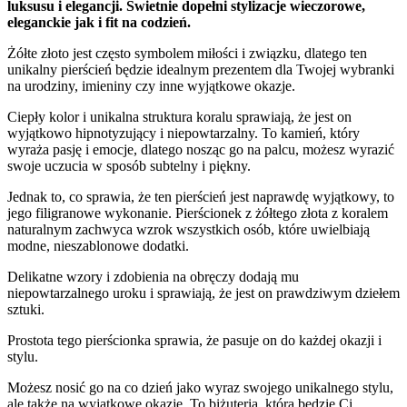
luksusu i elegancji. Świetnie dopełni stylizacje wieczorowe,
eleganckie jak i fit na codzień.
Żółte złoto jest często symbolem miłości i związku, dlatego ten
unikalny pierścień będzie idealnym prezentem dla Twojej wybranki
na urodziny, imieniny czy inne wyjątkowe okazje.
Ciepły kolor i unikalna struktura koralu sprawiają, że jest on
wyjątkowo hipnotyzujący i niepowtarzalny. To kamień, który
wyraża pasję i emocje, dlatego nosząc go na palcu, możesz wyrazić
swoje uczucia w sposób subtelny i piękny.
Jednak to, co sprawia, że ten pierścień jest naprawdę wyjątkowy, to
jego filigranowe wykonanie. Pierścionek z żółtego złota z koralem
naturalnym zachwyca wzrok wszystkich osób, które uwielbiają
modne, nieszablonowe dodatki.
Delikatne wzory i zdobienia na obręczy dodają mu
niepowtarzalnego uroku i sprawiają, że jest on prawdziwym dziełem
sztuki.
Prostota tego pierścionka sprawia, że pasuje on do każdej okazji i
stylu.
Możesz nosić go na co dzień jako wyraz swojego unikalnego stylu,
ale także na wyjątkowe okazje. To biżuteria, która będzie Ci