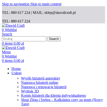
Skip to navigation
Skip to main content
TEL: 880 617 224 | MAIL: sklep@dawidcraft.pl
TEL: 880 617 224
0
Wishlist
Search
Search
0
items
0.00
zł
Menu
0
Wishlist
0
items
0.00
zł
Home
Usługi
Wyrób biżuterii autorskiej
Naprawa biżuterii online
Naprawa i renowacja biżuterii
Wydruk 3D
Komis biżuterii dla klienta indywidualnego
Skup Złota i Srebra – Kalkulator ceny za gram (Nowy
Targ)