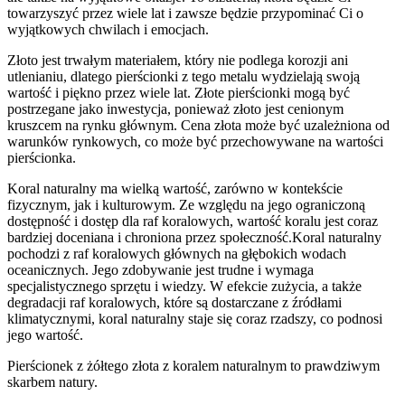
towarzyszyć przez wiele lat i zawsze będzie przypominać Ci o
wyjątkowych chwilach i emocjach.
Złoto jest trwałym materiałem, który nie podlega korozji ani
utlenianiu, dlatego pierścionki z tego metalu wydzielają swoją
wartość i piękno przez wiele lat. Złote pierścionki mogą być
postrzegane jako inwestycja, ponieważ złoto jest cenionym
kruszcem na rynku głównym. Cena złota może być uzależniona od
warunków rynkowych, co może być przechowywane na wartości
pierścionka.
Koral naturalny ma wielką wartość, zarówno w kontekście
fizycznym, jak i kulturowym. Ze względu na jego ograniczoną
dostępność i dostęp dla raf koralowych, wartość koralu jest coraz
bardziej doceniana i chroniona przez społeczność.Koral naturalny
pochodzi z raf koralowych głównych na głębokich wodach
oceanicznych. Jego zdobywanie jest trudne i wymaga
specjalistycznego sprzętu i wiedzy. W efekcie zużycia, a także
degradacji raf koralowych, które są dostarczane z źródłami
klimatycznymi, koral naturalny staje się coraz rzadszy, co podnosi
jego wartość.
Pierścionek z żółtego złota z koralem naturalnym to prawdziwym
skarbem natury.