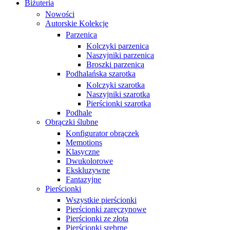
Biżuteria
Nowości
Autorskie Kolekcje
Parzenica
Kolczyki parzenica
Naszyjniki parzenica
Broszki parzenica
Podhalańska szarotka
Kolczyki szarotka
Naszyjniki szarotka
Pierścionki szarotka
Podhale
Obrączki ślubne
Konfigurator obrączek
Memotions
Klasyczne
Dwukolorowe
Ekskluzywne
Fantazyjne
Pierścionki
Wszystkie pierścionki
Pierścionki zaręczynowe
Pierścionki ze złota
Pierścionki srebrne