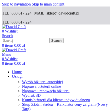
Skip to navigation
Skip to main content
TEL: 880 617 224 | MAIL: sklep@dawidcraft.pl
TEL: 880 617 224
0
Wishlist
Search
Search
0
items
0.00
zł
Menu
0
Wishlist
0
items
0.00
zł
Home
Usługi
Wyrób biżuterii autorskiej
Naprawa biżuterii online
Naprawa i renowacja biżuterii
Wydruk 3D
Komis biżuterii dla klienta indywidualnego
Skup Złota i Srebra – Kalkulator ceny za gram (Nowy
Targ)