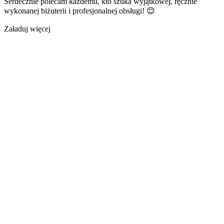
Serdecznie polecam każdemu, kto szuka wyjątkowej, ręcznie
wykonanej biżuterii i profesjonalnej obsługi! 😊
Załaduj więcej