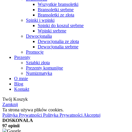
Wszystkie bransoletki
Bransoletki srebrne
Bransoletki ze złota
Spinki i wpinki
Spinki do koszul srebrne
Wpinki srebrne
Dewocjonalia
Dewocjonalia ze złota
Dewocjonalia srebrne
Promocje
Prezenty
Sztabki złota
Prezenty komunijne
Numizmatyka
O mnie
Blog
Kontakt
Twój Koszyk
Zamknij
Ta strona używa plików cookies.
Polityka Prywatności
Polityka Prywatności
Akceptuj
DOSKONAŁA
97 opinii