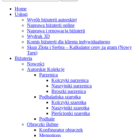
Home
Usługi
Wyrób biżuterii autorskiej
Naprawa biżuterii online
Naprawa i renowacja biżuterii
Wydruk 3D
Komis biżuterii dla klienta indywidualnego
Skup Złota i Srebra – Kalkulator ceny za gram (Nowy
Targ)
Biżuteria
Nowości
Autorskie Kolekcje
Parzenica
Kolczyki parzenica
Naszyjniki parzenica
Broszki parzenica
Podhalańska szarotka
Kolczyki szarotka
Naszyjniki szarotka
Pierścionki szarotka
Podhale
Obrączki ślubne
Konfigurator obrączek
Memotions