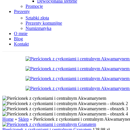
Dewocjonalia srebrne
Promocje
Prezenty
Sztabki złota
Prezenty komunijne
Numizmatyka
O mnie
Blog
Kontakt
Home
»
Sklep
»
Pierścionek z cyrkoniami i centralnym Akwamaryn
Pierścionek z cyrkoniami i centralnym Granatem
128.98
zł