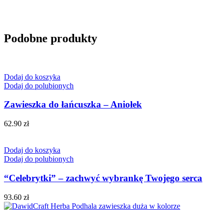
Podobne produkty
Dodaj do koszyka
Dodaj do polubionych
Zawieszka do łańcuszka – Aniołek
62.90
zł
Dodaj do koszyka
Dodaj do polubionych
“Celebrytki” – zachwyć wybrankę Twojego serca
93.60
zł