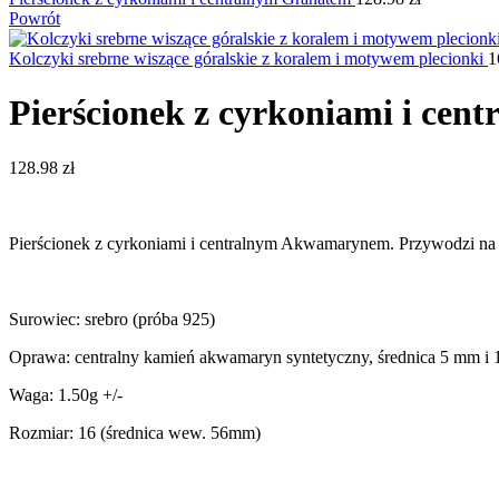
Powrót
Kolczyki srebrne wiszące góralskie z koralem i motywem plecionki
1
Pierścionek z cyrkoniami i c
128.98
zł
Pierścionek z cyrkoniami i centralnym Akwamarynem. Przywodzi na my
Surowiec: srebro (próba 925)
Oprawa: centralny kamień akwamaryn syntetyczny, średnica 5 mm i 1
Waga: 1.50g +/-
Rozmiar: 16 (średnica wew. 56mm)