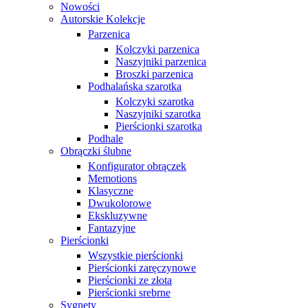
Nowości
Autorskie Kolekcje
Parzenica
Kolczyki parzenica
Naszyjniki parzenica
Broszki parzenica
Podhalańska szarotka
Kolczyki szarotka
Naszyjniki szarotka
Pierścionki szarotka
Podhale
Obrączki ślubne
Konfigurator obrączek
Memotions
Klasyczne
Dwukolorowe
Ekskluzywne
Fantazyjne
Pierścionki
Wszystkie pierścionki
Pierścionki zaręczynowe
Pierścionki ze złota
Pierścionki srebrne
Sygnety