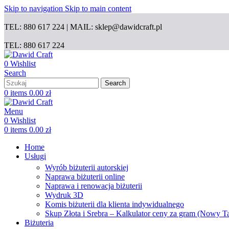
Skip to navigation
Skip to main content
TEL: 880 617 224 | MAIL: sklep@dawidcraft.pl
TEL: 880 617 224
0
Wishlist
Search
Search
0
items
0.00
zł
Menu
0
Wishlist
0
items
0.00
zł
Home
Usługi
Wyrób biżuterii autorskiej
Naprawa biżuterii online
Naprawa i renowacja biżuterii
Wydruk 3D
Komis biżuterii dla klienta indywidualnego
Skup Złota i Srebra – Kalkulator ceny za gram (Nowy T
Biżuteria