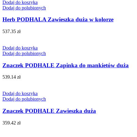
Dodaj do koszyka
Dodaj do polubionych
Herb PODHALA Zawieszka duża w kolorze
537.35
zł
Dodaj do koszyka
Dodaj do polubionych
Znaczek PODHALE Zapinka do mankietów duża
539.14
zł
Dodaj do koszyka
Dodaj do polubionych
Znaczek PODHALE Zawieszka duża
359.42
zł