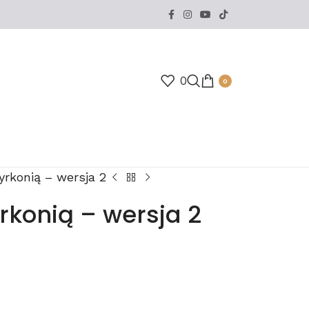
0
0
yrkonią – wersja 2
yrkonią – wersja 2