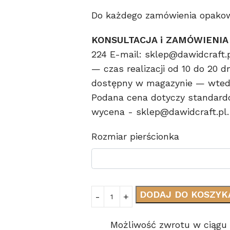
Do każdego zamówienia opakowa
KONSULTACJA i ZAMÓWIENIA
224 E-mail: sklep@dawidcraft.
— czas realizacji od 10 do 20 d
dostępny w magazynie — wtedy
Podana cena dotyczy standard
wycena - sklep@dawidcraft.pl.
Rozmiar pierścionka
DODAJ DO KOSZYK
Możliwość zwrotu w ciągu 