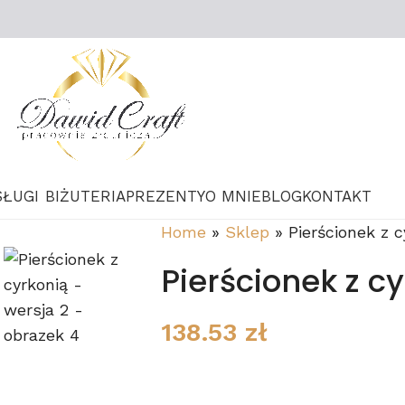
SŁUGI
BIŻUTERIA
PREZENTY
O MNIE
BLOG
KONTAKT
Home
»
Sklep
»
Pierścionek z c
Pierścionek z c
138.53
zł