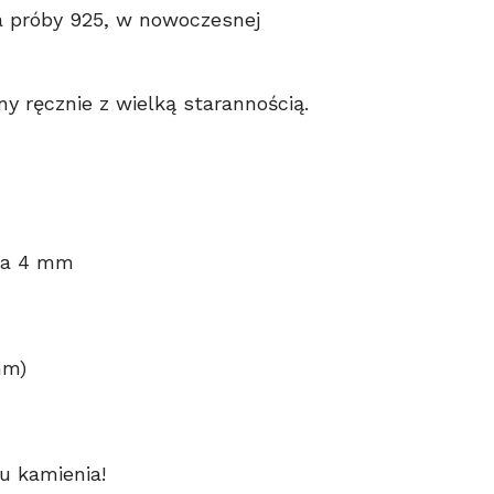
a próby 925, w nowoczesnej
y ręcznie z wielką starannością.
ica 4 mm
mm)
u kamienia!