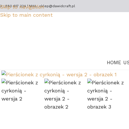
Skip to navigation
EL: 880 617 224 | MAIL: sklep@dawidcraft.pl
Skip to main content
HOME
U