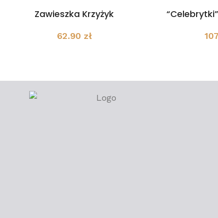
Zawieszka Krzyżyk
“Celebrytki
62.90
zł
10