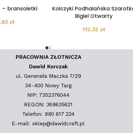
” – bransoletki
Kolczyki Podhalańska Szarotk
Bigiel Otwarty
7.83
zł
112.32
zł
PRACOWNIA ZŁOTNICZA
Dawid Korczak
ul. Generała Maczka 7/29
34-400 Nowy Targ
NIP: 7352376044
REGON: 368635621
Telefon: 880 617 224
E-mail: sklep@dawidcraft.pl