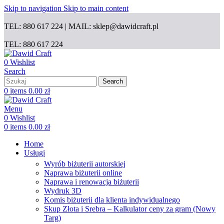
Skip to navigation
Skip to main content
TEL: 880 617 224 | MAIL: sklep@dawidcraft.pl
TEL: 880 617 224
0
Wishlist
Search
Search
0
items
0.00
zł
Menu
0
Wishlist
0
items
0.00
zł
Home
Usługi
Wyrób biżuterii autorskiej
Naprawa biżuterii online
Naprawa i renowacja biżuterii
Wydruk 3D
Komis biżuterii dla klienta indywidualnego
Skup Złota i Srebra – Kalkulator ceny za gram (Nowy
Targ)