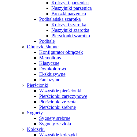
Kolczyki parzenica
Naszyjniki parzenica
Broszki parzenica
Podhalańska szarotka
Kolczyki szarotka
Naszyjniki szarotka
Pierścionki szarotka
Podhale
Obrączki ślubne
Konfigurator obrączek
Memotions
Klasyczne
Dwukolorowe
Ekskluzywne
Fantazyjne
Pierścionki
Wszystkie pierścionki
Pierścionki zaręczynowe
Pierścionki ze złota
Pierścionki srebrne
Sygnety
Sygnety srebrne
Sygnety ze złota
Kolczyki
Wszystkie kolczyki