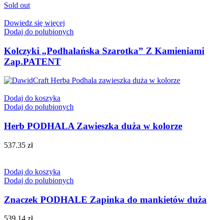
Sold out
Dowiedz się więcej
Dodaj do polubionych
Kolczyki „Podhalańska Szarotka” Z Kamieniami
Zap.PATENT
Dodaj do koszyka
Dodaj do polubionych
Herb PODHALA Zawieszka duża w kolorze
537.35
zł
Dodaj do koszyka
Dodaj do polubionych
Znaczek PODHALE Zapinka do mankietów duża
539.14
zł