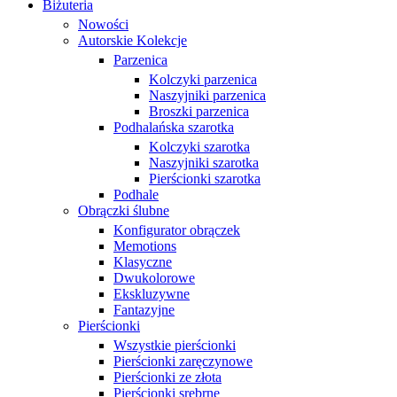
Biżuteria
Nowości
Autorskie Kolekcje
Parzenica
Kolczyki parzenica
Naszyjniki parzenica
Broszki parzenica
Podhalańska szarotka
Kolczyki szarotka
Naszyjniki szarotka
Pierścionki szarotka
Podhale
Obrączki ślubne
Konfigurator obrączek
Memotions
Klasyczne
Dwukolorowe
Ekskluzywne
Fantazyjne
Pierścionki
Wszystkie pierścionki
Pierścionki zaręczynowe
Pierścionki ze złota
Pierścionki srebrne