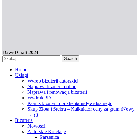
Dawid Craft 2024
Search
Home
Usługi
Wyrób biżuterii autorskiej
Naprawa biżuterii online
Naprawa i renowacja biżuterii
Wydruk 3D
Komis biżuterii dla klienta indywidualnego
Skup Złota i Srebra – Kalkulator ceny za gram (Nowy
Targ)
Biżuteria
Nowości
Autorskie Kolekcje
Parzenica