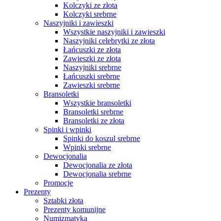
Kolczyki ze złota
Kolczyki srebrne
Naszyjniki i zawieszki
Wszystkie naszyjniki i zawieszki
Naszyjniki celebrytki ze złota
Łańcuszki ze złota
Zawieszki ze złota
Naszyjniki srebrne
Łańcuszki srebrne
Zawieszki srebrne
Bransoletki
Wszystkie bransoletki
Bransoletki srebrne
Bransoletki ze złota
Spinki i wpinki
Spinki do koszul srebrne
Wpinki srebrne
Dewocjonalia
Dewocjonalia ze złota
Dewocjonalia srebrne
Promocje
Prezenty
Sztabki złota
Prezenty komunijne
Numizmatyka