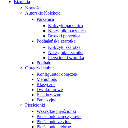
Biżuteria
Nowości
Autorskie Kolekcje
Parzenica
Kolczyki parzenica
Naszyjniki parzenica
Broszki parzenica
Podhalańska szarotka
Kolczyki szarotka
Naszyjniki szarotka
Pierścionki szarotka
Podhale
Obrączki ślubne
Konfigurator obrączek
Memotions
Klasyczne
Dwukolorowe
Ekskluzywne
Fantazyjne
Pierścionki
Wszystkie pierścionki
Pierścionki zaręczynowe
Pierścionki ze złota
Pierścionki srebrne