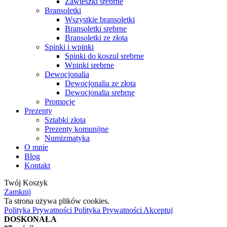
Zawieszki srebrne
Bransoletki
Wszystkie bransoletki
Bransoletki srebrne
Bransoletki ze złota
Spinki i wpinki
Spinki do koszul srebrne
Wpinki srebrne
Dewocjonalia
Dewocjonalia ze złota
Dewocjonalia srebrne
Promocje
Prezenty
Sztabki złota
Prezenty komunijne
Numizmatyka
O mnie
Blog
Kontakt
Twój Koszyk
Zamknij
Ta strona używa plików cookies.
Polityka Prywatności
Polityka Prywatności
Akceptuj
DOSKONAŁA