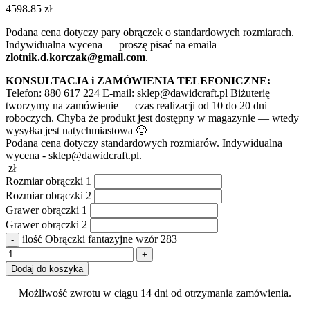
4598.85
zł
Podana cena dotyczy pary obrączek o standardowych rozmiarach.
Indywidualna wycena — proszę pisać na emaila
zlotnik.d.korczak@gmail.com
.
KONSULTACJA i ZAMÓWIENIA TELEFONICZNE:
Telefon: 880 617 224 E-mail: sklep@dawidcraft.pl Biżuterię
tworzymy na zamówienie — czas realizacji od 10 do 20 dni
roboczych. Chyba że produkt jest dostępny w magazynie — wtedy
wysyłka jest natychmiastowa 🙂
Podana cena dotyczy standardowych rozmiarów. Indywidualna
wycena - sklep@dawidcraft.pl.
zł
Rozmiar obrączki 1
Rozmiar obrączki 2
Grawer obrączki 1
Grawer obrączki 2
ilość Obrączki fantazyjne wzór 283
Dodaj do koszyka
Możliwość zwrotu w ciągu 14 dni od otrzymania zamówienia.