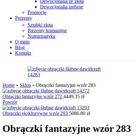
Dewocjonalia ze złota
Dewocjonalia srebrne
Promocje
Prezenty
Sztabki złota
Prezenty komunijne
Numizmatyka
O mnie
Blog
Kontakt
Home
»
Sklep
»
Obrączki fantazyjne wzór 283
Obrączki fantazyjne wzór 272
4449.35
zł
Powrót
Obrączki ekskluzywne wzór 293
5086.80
zł
Obrączki fantazyjne wzór 283