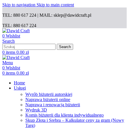
Skip to navigation
Skip to main content
TEL: 880 617 224 | MAIL: sklep@dawidcraft.pl
TEL: 880 617 224
0
Wishlist
Search
Search
0
items
0.00
zł
Menu
0
Wishlist
0
items
0.00
zł
Home
Usługi
Wyrób biżuterii autorskiej
Naprawa biżuterii online
Naprawa i renowacja biżuterii
Wydruk 3D
Komis biżuterii dla klienta indywidualnego
Skup Złota i Srebra – Kalkulator ceny za gram (Nowy
Targ)