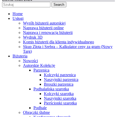
Search
Home
Usługi
Wyrób biżuterii autorskiej
Naprawa biżuterii online
Naprawa i renowacja biżuterii
Wydruk 3D
Komis biżuterii dla klienta indywidualnego
Skup Złota i Srebra – Kalkulator ceny za gram (Nowy
Targ)
Biżuteria
Nowości
Autorskie Kolekcje
Parzenica
Kolczyki parzenica
Naszyjniki parzenica
Broszki parzenica
Podhalańska szarotka
Kolczyki szarotka
Naszyjniki szarotka
Pierścionki szarotka
Podhale
Obrączki ślubne