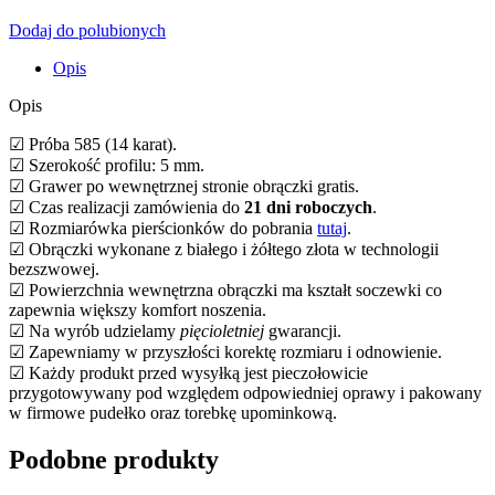
Dodaj do polubionych
Opis
Opis
☑ Próba 585 (14 karat).
☑ Szerokość profilu: 5 mm.
☑ Grawer po wewnętrznej stronie obrączki gratis.
☑ Czas realizacji zamówienia do
21 dni roboczych
.
☑ Rozmiarówka pierścionków do pobrania
tutaj
.
☑ Obrączki wykonane z białego i żółtego złota w technologii
bezszwowej.
☑ Powierzchnia wewnętrzna obrączki ma kształt soczewki co
zapewnia większy komfort noszenia.
☑ Na wyrób udzielamy
pięcioletniej
gwarancji.
☑ Zapewniamy w przyszłości korektę rozmiaru i odnowienie.
☑ Każdy produkt przed wysyłką jest pieczołowicie
przygotowywany pod względem odpowiedniej oprawy i pakowany
w firmowe pudełko oraz torebkę upominkową.
Podobne produkty