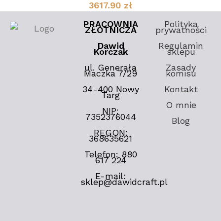
3617.90
zł
PRACOWNIA
Polityka
ZŁOTNICZA
prywatności
Dawid
Regulamin
Korczak
sklepu
ul. Generała
Zasady
Maczka 7/29
komisu
34-400 Nowy
Kontakt
Targ
O mnie
NIP:
7352376044
Blog
REGON:
368635621
Telefon: 880
617 224
E-mail:
sklep@dawidcraft.pl