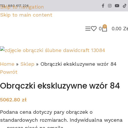
Skip to navigation
TEL: 880 617 224
Skip to main content
0
0
0.00
Z
Home
»
Sklep
»
Obrączki ekskluzywne wzór 84
Powrót
Obrączki ekskluzywne wzór 84
5062.80
zł
Podana cena dotyczy pary obrączek o
standardowych rozmiarach. Indywidualna wycena
— proszę pisać na emaila