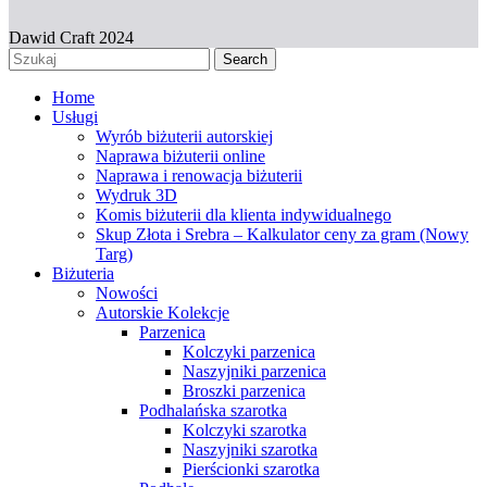
Dawid Craft 2024
Search
Home
Usługi
Wyrób biżuterii autorskiej
Naprawa biżuterii online
Naprawa i renowacja biżuterii
Wydruk 3D
Komis biżuterii dla klienta indywidualnego
Skup Złota i Srebra – Kalkulator ceny za gram (Nowy
Targ)
Biżuteria
Nowości
Autorskie Kolekcje
Parzenica
Kolczyki parzenica
Naszyjniki parzenica
Broszki parzenica
Podhalańska szarotka
Kolczyki szarotka
Naszyjniki szarotka
Pierścionki szarotka