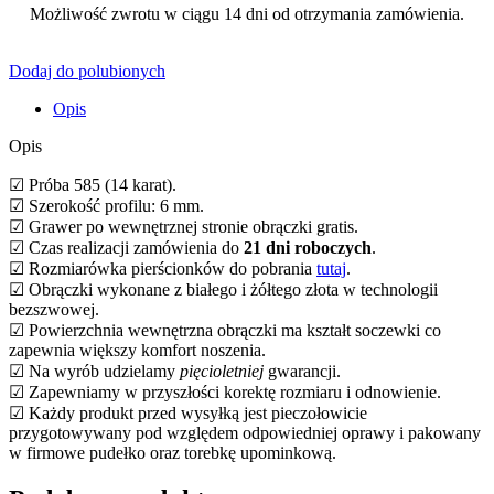
Możliwość zwrotu w ciągu 14 dni od otrzymania zamówienia.
Dodaj do polubionych
Opis
Opis
☑ Próba 585 (14 karat).
☑ Szerokość profilu: 6 mm.
☑ Grawer po wewnętrznej stronie obrączki gratis.
☑ Czas realizacji zamówienia do
21 dni roboczych
.
☑ Rozmiarówka pierścionków do pobrania
tutaj
.
☑ Obrączki wykonane z białego i żółtego złota w technologii
bezszwowej.
☑ Powierzchnia wewnętrzna obrączki ma kształt soczewki co
zapewnia większy komfort noszenia.
☑ Na wyrób udzielamy
pięcioletniej
gwarancji.
☑ Zapewniamy w przyszłości korektę rozmiaru i odnowienie.
☑ Każdy produkt przed wysyłką jest pieczołowicie
przygotowywany pod względem odpowiedniej oprawy i pakowany
w firmowe pudełko oraz torebkę upominkową.