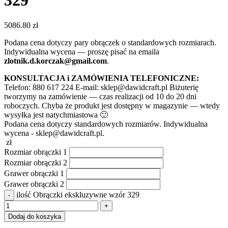
329
5086.80
zł
Podana cena dotyczy pary obrączek o standardowych rozmiarach.
Indywidualna wycena — proszę pisać na emaila
zlotnik.d.korczak@gmail.com
.
KONSULTACJA i ZAMÓWIENIA TELEFONICZNE:
Telefon: 880 617 224 E-mail: sklep@dawidcraft.pl Biżuterię
tworzymy na zamówienie — czas realizacji od 10 do 20 dni
roboczych. Chyba że produkt jest dostępny w magazynie — wtedy
wysyłka jest natychmiastowa 🙂
Podana cena dotyczy standardowych rozmiarów. Indywidualna
wycena - sklep@dawidcraft.pl.
zł
Rozmiar obrączki 1
Rozmiar obrączki 2
Grawer obrączki 1
Grawer obrączki 2
ilość Obrączki ekskluzywne wzór 329
Dodaj do koszyka