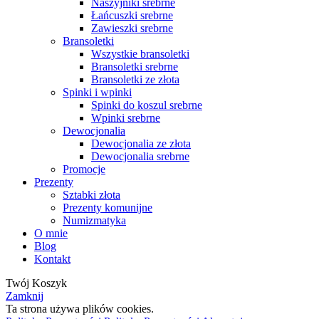
Naszyjniki srebrne
Łańcuszki srebrne
Zawieszki srebrne
Bransoletki
Wszystkie bransoletki
Bransoletki srebrne
Bransoletki ze złota
Spinki i wpinki
Spinki do koszul srebrne
Wpinki srebrne
Dewocjonalia
Dewocjonalia ze złota
Dewocjonalia srebrne
Promocje
Prezenty
Sztabki złota
Prezenty komunijne
Numizmatyka
O mnie
Blog
Kontakt
Twój Koszyk
Zamknij
Ta strona używa plików cookies.