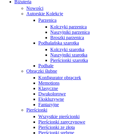
Biżuteria
Nowości
Autorskie Kolekcje
Parzenica
Kolczyki parzenica
Naszyjniki parzenica
Broszki parzenica
Podhalańska szarotka
Kolczyki szarotka
Naszyjniki szarotka
Pierścionki szarotka
Podhale
Obrączki ślubne
Konfigurator obrączek
Memotions
Klasyczne
Dwukolorowe
Ekskluzywne
Fantazyjne
Pierścionki
Wszystkie pierścionki
Pierścionki zaręczynowe
Pierścionki ze złota
Pierścionki srebrne