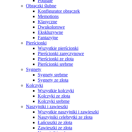
Podhale
Obrączki ślubne
Konfigurator obrączek
Memotions
Klasyczne
Dwukolorowe
Ekskluzywne
Fantazyjne
Pierścionki
Wszystkie pierścionki
Pierścionki zaręczynowe
Pierścionki ze złota
Pierścionki srebrne
Sygnety
Sygnety srebrne
Sygnety ze złota
Kolczyki
Wszystkie kolczyki
Kolczyki ze złota
Kolczyki srebrne
Naszyjniki i zawieszki
Wszystkie naszyjniki i zawieszki
Naszyjniki celebrytki ze złota
Łańcuszki ze złota
Zawieszki ze złota