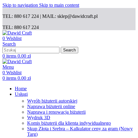
Skip to navigation
Skip to main content
TEL: 880 617 224 | MAIL: sklep@dawidcraft.pl
TEL: 880 617 224
0
Wishlist
Search
Search
0
items
0.00
zł
Menu
0
Wishlist
0
items
0.00
zł
Home
Usługi
Wyrób biżuterii autorskiej
Naprawa biżuterii online
Naprawa i renowacja biżuterii
Wydruk 3D
Komis biżuterii dla klienta indywidualnego
Skup Złota i Srebra – Kalkulator ceny za gram (Nowy
Targ)