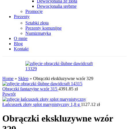
Dewocjonalia ze złota
Dewocjonalia srebrne
Promocje
Prezenty
Sztabki złota
Prezenty komunijne
Numizmatyka
O mnie
Blog
Kontakt
Home
»
Sklep
»
Obrączki ekskluzywne wzór 329
Obrączki fantazyjne wzór 315
4391.85
zł
Powrót
Łańcuszek złoty splot marynistyczny 1,8 g
1127.12
zł
Obrączki ekskluzywne wzór