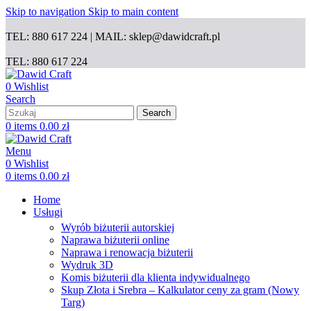
Skip to navigation
Skip to main content
TEL: 880 617 224 | MAIL: sklep@dawidcraft.pl
TEL: 880 617 224
0
Wishlist
Search
Search
0
items
0.00
zł
Menu
0
Wishlist
0
items
0.00
zł
Home
Usługi
Wyrób biżuterii autorskiej
Naprawa biżuterii online
Naprawa i renowacja biżuterii
Wydruk 3D
Komis biżuterii dla klienta indywidualnego
Skup Złota i Srebra – Kalkulator ceny za gram (Nowy
Targ)