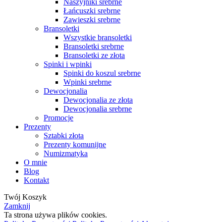
Naszyjniki srebrne
Łańcuszki srebrne
Zawieszki srebrne
Bransoletki
Wszystkie bransoletki
Bransoletki srebrne
Bransoletki ze złota
Spinki i wpinki
Spinki do koszul srebrne
Wpinki srebrne
Dewocjonalia
Dewocjonalia ze złota
Dewocjonalia srebrne
Promocje
Prezenty
Sztabki złota
Prezenty komunijne
Numizmatyka
O mnie
Blog
Kontakt
Twój Koszyk
Zamknij
Ta strona używa plików cookies.