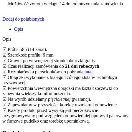
Możliwość zwrotu w ciągu 14 dni od otrzymania zamówienia.
Dodaj do polubionych
Opis
Opis
☑ Próba 585 (14 karat).
☑ Szerokość profilu: 6 mm.
☑ Grawer po wewnętrznej stronie obrączki gratis.
☑ Czas realizacji zamówienia do
21 dni roboczych
.
☑ Rozmiarówka pierścionków do pobrania
tutaj
.
☑ Obrączki wykonane z białego i żółtego złota w technologii
bezszwowej.
☑ Powierzchnia wewnętrzna obrączki ma kształt soczewki co
zapewnia większy komfort noszenia.
☑ Na wyrób udzielamy
pięcioletniej
gwarancji.
☑ Zapewniamy w przyszłości korektę rozmiaru i odnowienie.
☑ Każdy produkt przed wysyłką jest pieczołowicie
przygotowywany pod względem odpowiedniej oprawy i pakowany
w firmowe pudełko oraz torebkę upominkową.