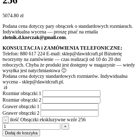
256
5074.80
zł
Podana cena dotyczy pary obrączek o standardowych rozmiarach.
Indywidualna wycena — proszę pisać na emaila
zlotnik.d.korczak@gmail.com
.
KONSULTACJA i ZAMÓWIENIA TELEFONICZNE:
Telefon: 880 617 224 E-mail: sklep@dawidcraft.pl Biżuterię
tworzymy na zamówienie — czas realizacji od 10 do 20 dni
roboczych. Chyba że produkt jest dostępny w magazynie — wtedy
wysyłka jest natychmiastowa 🙂
Podana cena dotyczy standardowych rozmiarów. Indywidualna
wycena - sklep@dawidcraft.pl.
zł
Rozmiar obrączki 1
Rozmiar obrączki 2
Grawer obrączki 1
Grawer obrączki 2
ilość Obrączki ekskluzywne wzór 256
Dodaj do koszyka