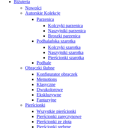
Biżuteria
Nowości
Autorskie Kolekcje
Parzenica
Kolczyki parzenica
Naszyjniki parzenica
Broszki parzenica
Podhalańska szarotka
Kolczyki szarotka
Naszyjniki szarotka
Pierścionki szarotka
Podhale
Obrączki ślubne
Konfigurator obrączek
Memotions
Klasyczne
Dwukolorowe
Ekskluzywne
Fantazyjne
Pierścionki
Wszystkie pierścionki
Pierścionki zaręczynowe
Pierścionki ze złota
Pierścionki srebrne