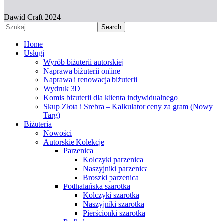
Dawid Craft 2024
Search
Home
Usługi
Wyrób biżuterii autorskiej
Naprawa biżuterii online
Naprawa i renowacja biżuterii
Wydruk 3D
Komis biżuterii dla klienta indywidualnego
Skup Złota i Srebra – Kalkulator ceny za gram (Nowy
Targ)
Biżuteria
Nowości
Autorskie Kolekcje
Parzenica
Kolczyki parzenica
Naszyjniki parzenica
Broszki parzenica
Podhalańska szarotka
Kolczyki szarotka
Naszyjniki szarotka
Pierścionki szarotka