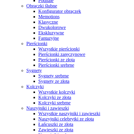
Podhale
Obrączki ślubne
Konfigurator obrączek
Memotions
Klasyczne
Dwukolorowe
Ekskluzywne
Fantazyjne
Pierścionki
Wszystkie pierścionki
Pierścionki zaręczynowe
Pierścionki ze złota
Pierścionki srebrne
Sygnety
Sygnety srebrne
Sygnety ze złota
Kolczyki
Wszystkie kolczyki
Kolczyki ze złota
Kolczyki srebrne
Naszyjniki i zawieszki
Wszystkie naszyjniki i zawieszki
Naszyjniki celebrytki ze złota
Łańcuszki ze złota
Zawieszki ze złota