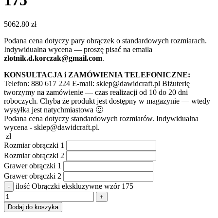
175
5062.80
zł
Podana cena dotyczy pary obrączek o standardowych rozmiarach.
Indywidualna wycena — proszę pisać na emaila
zlotnik.d.korczak@gmail.com
.
KONSULTACJA i ZAMÓWIENIA TELEFONICZNE:
Telefon: 880 617 224 E-mail: sklep@dawidcraft.pl Biżuterię
tworzymy na zamówienie — czas realizacji od 10 do 20 dni
roboczych. Chyba że produkt jest dostępny w magazynie — wtedy
wysyłka jest natychmiastowa 🙂
Podana cena dotyczy standardowych rozmiarów. Indywidualna
wycena - sklep@dawidcraft.pl.
zł
Rozmiar obrączki 1
Rozmiar obrączki 2
Grawer obrączki 1
Grawer obrączki 2
ilość Obrączki ekskluzywne wzór 175
Dodaj do koszyka