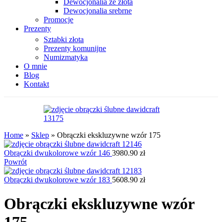
Dewocjonalia ze złota
Dewocjonalia srebrne
Promocje
Prezenty
Sztabki złota
Prezenty komunijne
Numizmatyka
O mnie
Blog
Kontakt
Home
»
Sklep
»
Obrączki ekskluzywne wzór 175
Obrączki dwukolorowe wzór 146
3980.90
zł
Powrót
Obrączki dwukolorowe wzór 183
5608.90
zł
Obrączki ekskluzywne wzór