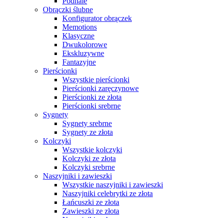
Podhale
Obrączki ślubne
Konfigurator obrączek
Memotions
Klasyczne
Dwukolorowe
Ekskluzywne
Fantazyjne
Pierścionki
Wszystkie pierścionki
Pierścionki zaręczynowe
Pierścionki ze złota
Pierścionki srebrne
Sygnety
Sygnety srebrne
Sygnety ze złota
Kolczyki
Wszystkie kolczyki
Kolczyki ze złota
Kolczyki srebrne
Naszyjniki i zawieszki
Wszystkie naszyjniki i zawieszki
Naszyjniki celebrytki ze złota
Łańcuszki ze złota
Zawieszki ze złota