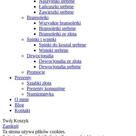
Naszyjniki srebrne
Łańcuszki srebrne
Zawieszki srebrne
Bransoletki
Wszystkie bransoletki
Bransoletki srebrne
Bransoletki ze złota
Spinki i wpinki
Spinki do koszul srebrne
Wpinki srebrne
Dewocjonalia
Dewocjonalia ze złota
Dewocjonalia srebrne
Promocje
Prezenty
Sztabki złota
Prezenty komunijne
Numizmatyka
O mnie
Blog
Kontakt
Twój Koszyk
Zamknij
Ta strona używa plików cookies.