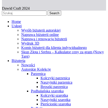
Dawid Craft 2024
Search
Home
Usługi
Wyrób biżuterii autorskiej
Naprawa biżuterii online
Naprawa i renowacja biżuterii
Wydruk 3D
Komis biżuterii dla klienta indywidualnego
Skup Złota i Srebra – Kalkulator ceny za gram (Nowy
Targ)
Biżuteria
Nowości
Autorskie Kolekcje
Parzenica
Kolczyki parzenica
Naszyjniki parzenica
Broszki parzenica
Podhalańska szarotka
Kolczyki szarotka
Naszyjniki szarotka
Pierścionki szarotka