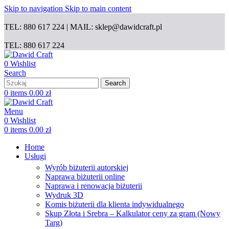
Skip to navigation
Skip to main content
TEL: 880 617 224 | MAIL: sklep@dawidcraft.pl
TEL: 880 617 224
0
Wishlist
Search
Search
0
items
0.00
zł
Menu
0
Wishlist
0
items
0.00
zł
Home
Usługi
Wyrób biżuterii autorskiej
Naprawa biżuterii online
Naprawa i renowacja biżuterii
Wydruk 3D
Komis biżuterii dla klienta indywidualnego
Skup Złota i Srebra – Kalkulator ceny za gram (Nowy
Targ)