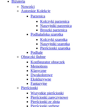
Biżuteria
Nowości
Autorskie Kolekcje
Parzenica
Kolczyki parzenica
Naszyjniki parzenica
Broszki parzenica
Podhalańska szarotka
Kolczyki szarotka
Naszyjniki szarotka
Pierścionki szarotka
Podhale
Obrączki ślubne
Konfigurator obrączek
Memotions
Klasyczne
Dwukolorowe
Ekskluzywne
Fantazyjne
Pierścionki
Wszystkie pierścionki
Pierścionki zaręczynowe
Pierścionki ze złota
Pierścionki srebrne