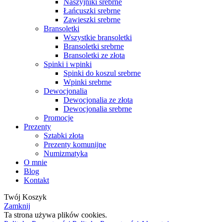
Naszyjniki srebrne
Łańcuszki srebrne
Zawieszki srebrne
Bransoletki
Wszystkie bransoletki
Bransoletki srebrne
Bransoletki ze złota
Spinki i wpinki
Spinki do koszul srebrne
Wpinki srebrne
Dewocjonalia
Dewocjonalia ze złota
Dewocjonalia srebrne
Promocje
Prezenty
Sztabki złota
Prezenty komunijne
Numizmatyka
O mnie
Blog
Kontakt
Twój Koszyk
Zamknij
Ta strona używa plików cookies.