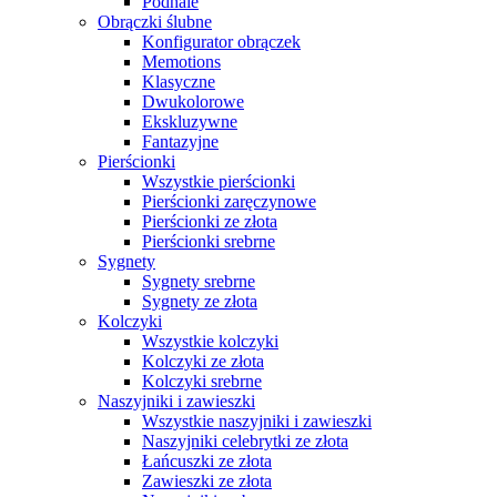
Podhale
Obrączki ślubne
Konfigurator obrączek
Memotions
Klasyczne
Dwukolorowe
Ekskluzywne
Fantazyjne
Pierścionki
Wszystkie pierścionki
Pierścionki zaręczynowe
Pierścionki ze złota
Pierścionki srebrne
Sygnety
Sygnety srebrne
Sygnety ze złota
Kolczyki
Wszystkie kolczyki
Kolczyki ze złota
Kolczyki srebrne
Naszyjniki i zawieszki
Wszystkie naszyjniki i zawieszki
Naszyjniki celebrytki ze złota
Łańcuszki ze złota
Zawieszki ze złota