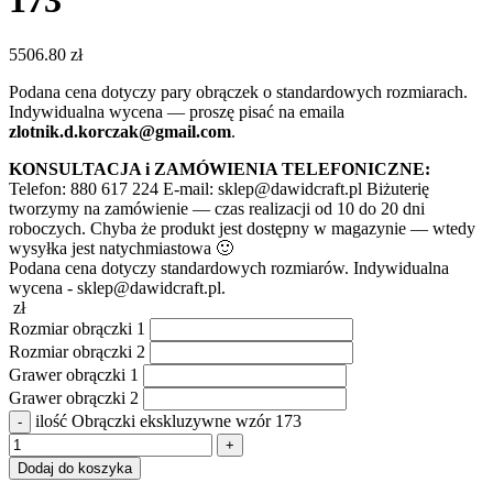
173
5506.80
zł
Podana cena dotyczy pary obrączek o standardowych rozmiarach.
Indywidualna wycena — proszę pisać na emaila
zlotnik.d.korczak@gmail.com
.
KONSULTACJA i ZAMÓWIENIA TELEFONICZNE:
Telefon: 880 617 224 E-mail: sklep@dawidcraft.pl Biżuterię
tworzymy na zamówienie — czas realizacji od 10 do 20 dni
roboczych. Chyba że produkt jest dostępny w magazynie — wtedy
wysyłka jest natychmiastowa 🙂
Podana cena dotyczy standardowych rozmiarów. Indywidualna
wycena - sklep@dawidcraft.pl.
zł
Rozmiar obrączki 1
Rozmiar obrączki 2
Grawer obrączki 1
Grawer obrączki 2
ilość Obrączki ekskluzywne wzór 173
Dodaj do koszyka