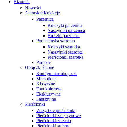
Biżuteria
Nowości
Autorskie Kolekcje
Parzenica
Kolczyki parzenica
Naszyjniki parzenica
Broszki parzenica
Podhalańska szarotka
Kolczyki szarotka
Naszyjniki szarotka
Pierścionki szarotka
Podhale
Obrączki ślubne
Konfigurator obrączek
Memotions
Klasyczne
Dwukolorowe
Ekskluzywne
Fantazyjne
Pierścionki
Wszystkie pierścionki
Pierścionki zaręczynowe
Pierścionki ze złota
Pierścionki srebrne