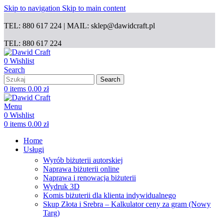
Skip to navigation
Skip to main content
TEL: 880 617 224 | MAIL: sklep@dawidcraft.pl
TEL: 880 617 224
0
Wishlist
Search
Search
0
items
0.00
zł
Menu
0
Wishlist
0
items
0.00
zł
Home
Usługi
Wyrób biżuterii autorskiej
Naprawa biżuterii online
Naprawa i renowacja biżuterii
Wydruk 3D
Komis biżuterii dla klienta indywidualnego
Skup Złota i Srebra – Kalkulator ceny za gram (Nowy
Targ)