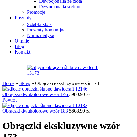
Dewocjonalia ze złota
Dewocjonalia srebrne
Promocje
Prezenty
Sztabki złota
Prezenty komunijne
Numizmatyka
O mnie
Blog
Kontakt
Home
»
Sklep
»
Obrączki ekskluzywne wzór 173
Obrączki dwukolorowe wzór 146
3980.90
zł
Powrót
Obrączki dwukolorowe wzór 183
5608.90
zł
Obrączki ekskluzywne wzór