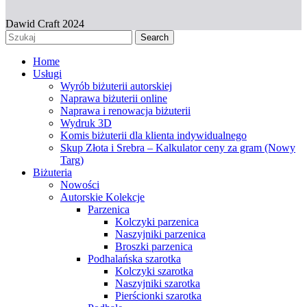
Dawid Craft 2024
Search
Home
Usługi
Wyrób biżuterii autorskiej
Naprawa biżuterii online
Naprawa i renowacja biżuterii
Wydruk 3D
Komis biżuterii dla klienta indywidualnego
Skup Złota i Srebra – Kalkulator ceny za gram (Nowy
Targ)
Biżuteria
Nowości
Autorskie Kolekcje
Parzenica
Kolczyki parzenica
Naszyjniki parzenica
Broszki parzenica
Podhalańska szarotka
Kolczyki szarotka
Naszyjniki szarotka
Pierścionki szarotka