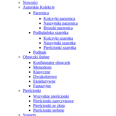
Nowości
Autorskie Kolekcje
Parzenica
Kolczyki parzenica
Naszyjniki parzenica
Broszki parzenica
Podhalańska szarotka
Kolczyki szarotka
Naszyjniki szarotka
Pierścionki szarotka
Podhale
Obrączki ślubne
Konfigurator obrączek
Memotions
Klasyczne
Dwukolorowe
Ekskluzywne
Fantazyjne
Pierścionki
Wszystkie pierścionki
Pierścionki zaręczynowe
Pierścionki ze złota
Pierścionki srebrne
Sygnety