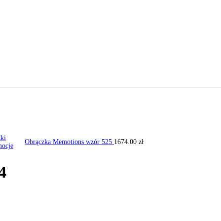
Obrączka Memotions wzór 525
1674.00
zł
4