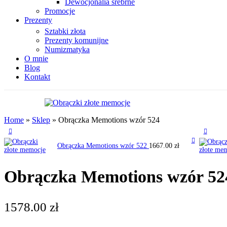
Dewocjonalia srebrne
Promocje
Prezenty
Sztabki złota
Prezenty komunijne
Numizmatyka
O mnie
Blog
Kontakt
Home
»
Sklep
»
Obrączka Memotions wzór 524
Obrączka Memotions wzór 522
1667.00
zł
Obrączka Memotions wzór 52
1578.00
zł