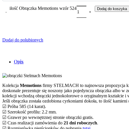
ilość Obrączka Memotions wzór 524
Dodaj do koszyka
Dodaj do polubionych
Opis
Kolekcja
Memotions
firmy STELMACH to najnowsza propozycja która
doskonale prezentuje się noszony jako pojedyncza obrączka albo w 
kolekcji wchodzą obrączki jednokolorowe o oryginalnym kształcie i 
Jeśli obrączka została ozdobiona cyrkoniami dokoła, to ilość kamieni
☑ Próba 585 (14 karat).
☑ Szerokość profilu: 2.2 mm.
☑ Grawer po wewnętrznej stronie obrączki gratis.
☑ Czas realizacji zamówienia do
21 dni roboczych
.
☑ Rozmiarówka pierścionków do pobrania
tutaj
.