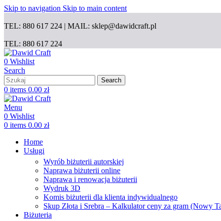
Skip to navigation
Skip to main content
TEL: 880 617 224 | MAIL: sklep@dawidcraft.pl
TEL: 880 617 224
0
Wishlist
Search
Search
0
items
0.00
zł
Menu
0
Wishlist
0
items
0.00
zł
Home
Usługi
Wyrób biżuterii autorskiej
Naprawa biżuterii online
Naprawa i renowacja biżuterii
Wydruk 3D
Komis biżuterii dla klienta indywidualnego
Skup Złota i Srebra – Kalkulator ceny za gram (Nowy T
Biżuteria