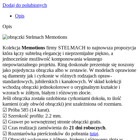
Dodaj do polubionych
Opis
Opis
Kolekcja
Memotions
firmy STELMACH to najnowsza propozycja
która łączy subtelną elegancję i nieprzemijalne piękno, a
jednocześnie możliwość komponowania własnego
niepowtarzalnego projektu. Ring doskonale prezentuje się noszony
jako pojedyncza obrączka albo w zestawie. W modelach oprawione
są diamenty jak i cyrkonie w różnych rodzajach opraw-
standardowych, jubilerskich i kanałowych. W skład kolekcji
wchodzą obrączki jednokolorowe o oryginalnym kształcie i
wzorach w żółtym, białym i różowym złocie.
Jeśli obrączka została ozdobiona cyrkoniami dokoła, to ilość
kamieni (cały obwód obrączki) jest uzależniona od rozmiaru.
☑ Próba 585 (14 karat).
☑ Szerokość profilu: 2.2 mm.
☑ Grawer po wewnętrznej stronie obrączki gratis.
☑ Czas realizacji zamówienia do
21 dni roboczych
.
☑ Rozmiarówka pierścionków do pobrania
tutaj
.
☑ Obrączki wykonane z żółtego, białego i różowego złota w