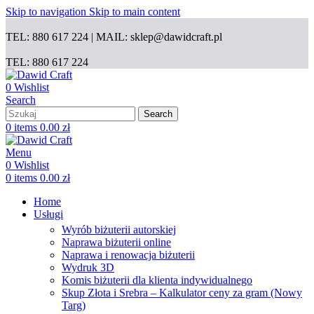
Skip to navigation
Skip to main content
TEL: 880 617 224 | MAIL: sklep@dawidcraft.pl
TEL: 880 617 224
0
Wishlist
Search
Search
0
items
0.00
zł
Menu
0
Wishlist
0
items
0.00
zł
Home
Usługi
Wyrób biżuterii autorskiej
Naprawa biżuterii online
Naprawa i renowacja biżuterii
Wydruk 3D
Komis biżuterii dla klienta indywidualnego
Skup Złota i Srebra – Kalkulator ceny za gram (Nowy
Targ)