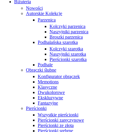
Biżuteria
Nowości
Autorskie Kolekcje
Parzenica
Kolczyki parzenica
Naszyjniki parzenica
Broszki parzenica
Podhalańska szarotka
Kolczyki szarotka
Naszyjniki szarotka
Pierścionki szarotka
Podhale
Obrączki ślubne
Konfigurator obrączek
Memotions
Klasyczne
Dwukolorowe
Ekskluzywne
Fantazyjne
Pierścionki
Wszystkie pierścionki
Pierścionki zaręczynowe
Pierścionki ze złota
Pierścionki srebrne