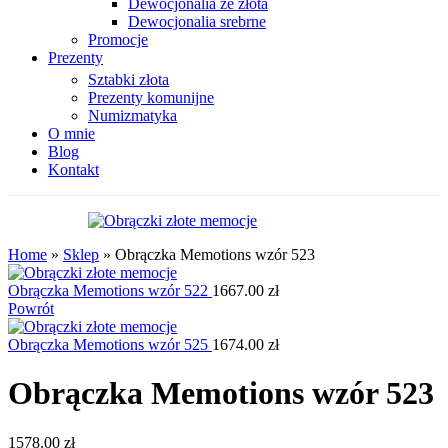
Dewocjonalia ze złota
Dewocjonalia srebrne
Promocje
Prezenty
Sztabki złota
Prezenty komunijne
Numizmatyka
O mnie
Blog
Kontakt
Home
»
Sklep
»
Obrączka Memotions wzór 523
Obrączka Memotions wzór 522
1667.00
zł
Powrót
Obrączka Memotions wzór 525
1674.00
zł
Obrączka Memotions wzór 523
1578.00
zł