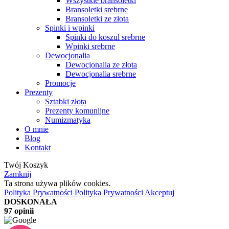
Wszystkie bransoletki
Bransoletki srebrne
Bransoletki ze złota
Spinki i wpinki
Spinki do koszul srebrne
Wpinki srebrne
Dewocjonalia
Dewocjonalia ze złota
Dewocjonalia srebrne
Promocje
Prezenty
Sztabki złota
Prezenty komunijne
Numizmatyka
O mnie
Blog
Kontakt
Twój Koszyk
Zamknij
Ta strona używa plików cookies.
Polityka Prywatności
Polityka Prywatności
Akceptuj
DOSKONAŁA
97 opinii