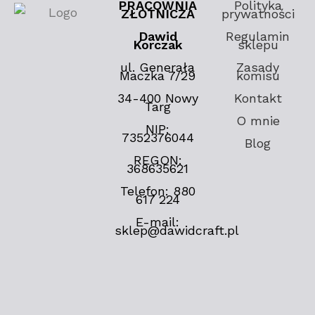
PRACOWNIA
Polityka
ZŁOTNICZA
prywatności
Dawid
Regulamin
Korczak
sklepu
ul. Generała
Zasady
Maczka 7/29
komisu
34-400 Nowy
Kontakt
Targ
O mnie
NIP:
7352376044
Blog
REGON:
368635621
Telefon: 880
617 224
E-mail:
sklep@dawidcraft.pl