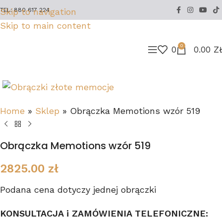
Skip to navigation
TEL: 880 617 224
Skip to main content
0
0
0.00
Z
Home
»
Sklep
»
Obrączka Memotions wzór 519
Obrączka Memotions wzór 519
2825.00
zł
Podana cena dotyczy jednej obrączki
KONSULTACJA i ZAMÓWIENIA TELEFONICZNE: