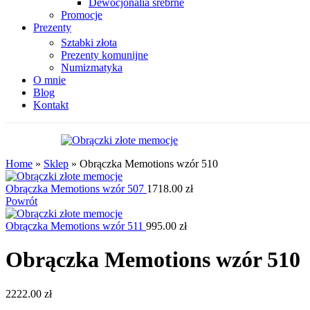
Dewocjonalia srebrne
Promocje
Prezenty
Sztabki złota
Prezenty komunijne
Numizmatyka
O mnie
Blog
Kontakt
Home
»
Sklep
»
Obrączka Memotions wzór 510
Obrączka Memotions wzór 507
1718.00
zł
Powrót
Obrączka Memotions wzór 511
995.00
zł
Obrączka Memotions wzór 510
2222.00
zł