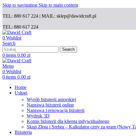
Skip to navigation
Skip to main content
TEL: 880 617 224 | MAIL: sklep@dawidcraft.pl
TEL: 880 617 224
0
Wishlist
Search
Search
0
items
0.00
zł
Menu
0
Wishlist
0
items
0.00
zł
Home
Usługi
Wyrób biżuterii autorskiej
Naprawa biżuterii online
Naprawa i renowacja biżuterii
Wydruk 3D
Komis biżuterii dla klienta indywidualnego
Skup Złota i Srebra – Kalkulator ceny za gram (Nowy T
Biżuteria