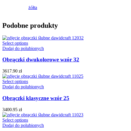
żółta
Podobne produkty
Select options
Dodaj do polubionych
Obrączki dwukolorowe wzór 32
3617.90
zł
Select options
Dodaj do polubionych
Obrączki klasyczne wzór 25
3400.95
zł
Select options
Dodaj do polubionych