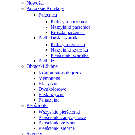
Nowości
Autorskie Kolekcje
Parzenica
Kolczyki parzenica
Naszyjniki parzenica
Broszki parzenica
Podhalańska szarotka
Kolczyki szarotka
Naszyjniki szarotka
Pierścionki szarotka
Podhale
Obrączki ślubne
Konfigurator obrączek
Memotions
Klasyczne
Dwukolorowe
Ekskluzywne
Fantazyjne
Pierścionki
Wszystkie pierścionki
Pierścionki zaręczynowe
Pierścionki ze złota
Pierścionki srebrne
Sygnety