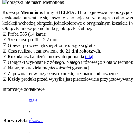
Kolekcja
Memotions
firmy STELMACH to najnowsza propozycja która
doskonale prezentuje się noszony jako pojedyncza obrączka albo w 
kolekcji wchodzą obrączki jednokolorowe o oryginalnym kształcie i 
Obrączka może pełnić funkcję obrączki ślubnej.
☑ Próba 585 (14 karat).
☑ Szerokość profilu: 2.2 mm.
☑ Grawer po wewnętrznej stronie obrączki gratis.
☑ Czas realizacji zamówienia do
21 dni roboczych
.
☑ Rozmiarówka pierścionków do pobrania
tutaj
.
☑ Obrączki wykonane z żółtego, białego i różowego złota w technol
☑ Na wyrób udzielamy
pięcioletniej
gwarancji.
☑ Zapewniamy w przyszłości korektę rozmiaru i odnowienie.
☑ Każdy produkt przed wysyłką jest pieczołowicie przygotowywan
Informacje dodatkowe
biała
,
Barwa złota
różowa
,