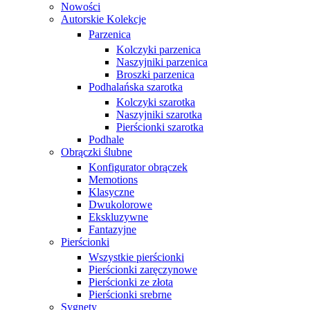
Nowości
Autorskie Kolekcje
Parzenica
Kolczyki parzenica
Naszyjniki parzenica
Broszki parzenica
Podhalańska szarotka
Kolczyki szarotka
Naszyjniki szarotka
Pierścionki szarotka
Podhale
Obrączki ślubne
Konfigurator obrączek
Memotions
Klasyczne
Dwukolorowe
Ekskluzywne
Fantazyjne
Pierścionki
Wszystkie pierścionki
Pierścionki zaręczynowe
Pierścionki ze złota
Pierścionki srebrne
Sygnety