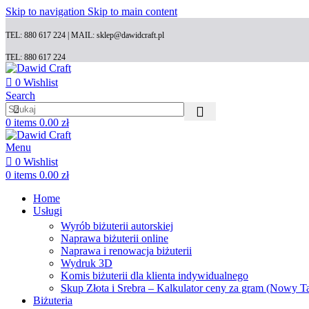
Skip to navigation
Skip to main content
TEL: 880 617 224 | MAIL: sklep@dawidcraft.pl
TEL: 880 617 224
0
Wishlist
Search
0
items
0.00
zł
Menu
0
Wishlist
0
items
0.00
zł
Home
Usługi
Wyrób biżuterii autorskiej
Naprawa biżuterii online
Naprawa i renowacja biżuterii
Wydruk 3D
Komis biżuterii dla klienta indywidualnego
Skup Złota i Srebra – Kalkulator ceny za gram (Nowy T
Biżuteria