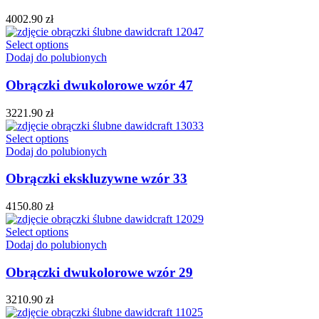
4002.90
zł
Select options
Dodaj do polubionych
Obrączki dwukolorowe wzór 47
3221.90
zł
Select options
Dodaj do polubionych
Obrączki ekskluzywne wzór 33
4150.80
zł
Select options
Dodaj do polubionych
Obrączki dwukolorowe wzór 29
3210.90
zł