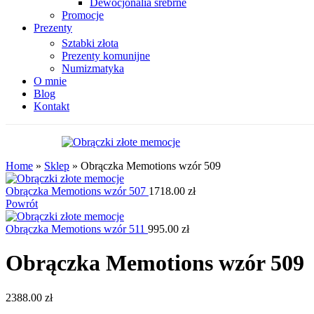
Dewocjonalia srebrne
Promocje
Prezenty
Sztabki złota
Prezenty komunijne
Numizmatyka
O mnie
Blog
Kontakt
Home
»
Sklep
»
Obrączka Memotions wzór 509
Obrączka Memotions wzór 507
1718.00
zł
Powrót
Obrączka Memotions wzór 511
995.00
zł
Obrączka Memotions wzór 509
2388.00
zł