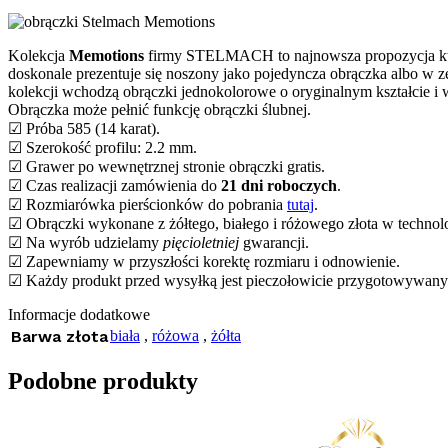
Kolekcja
Memotions
firmy STELMACH to najnowsza propozycja która
doskonale prezentuje się noszony jako pojedyncza obrączka albo w 
kolekcji wchodzą obrączki jednokolorowe o oryginalnym kształcie i 
Obrączka może pełnić funkcję obrączki ślubnej.
☑ Próba 585 (14 karat).
☑ Szerokość profilu: 2.2 mm.
☑ Grawer po wewnętrznej stronie obrączki gratis.
☑ Czas realizacji zamówienia do
21 dni roboczych
.
☑ Rozmiarówka pierścionków do pobrania
tutaj
.
☑ Obrączki wykonane z żółtego, białego i różowego złota w technol
☑ Na wyrób udzielamy
pięcioletniej
gwarancji.
☑ Zapewniamy w przyszłości korektę rozmiaru i odnowienie.
☑ Każdy produkt przed wysyłką jest pieczołowicie przygotowywan
Informacje dodatkowe
Barwa złota
biała
,
różowa
,
żółta
Podobne produkty