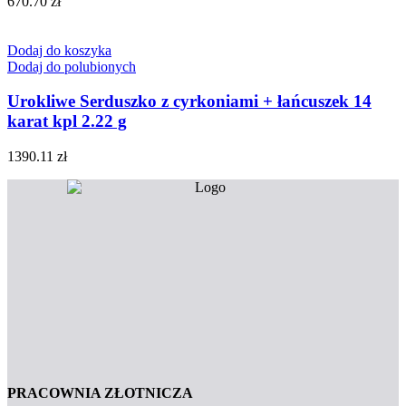
670.70
zł
Dodaj do koszyka
Dodaj do polubionych
Urokliwe Serduszko z cyrkoniami + łańcuszek 14
karat kpl 2.22 g
1390.11
zł
PRACOWNIA ZŁOTNICZA