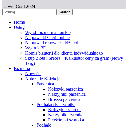
Dawid Craft 2024
Search
Home
Usługi
Wyrób biżuterii autorskiej
Naprawa biżuterii online
Naprawa i renowacja biżuterii
Wydruk 3D
Komis biżuterii dla klienta indywidualnego
Skup Złota i Srebra – Kalkulator ceny za gram (Nowy
Targ)
Biżuteria
Nowości
Autorskie Kolekcje
Parzenica
Kolczyki parzenica
Naszyjniki parzenica
Broszki parzenica
Podhalańska szarotka
Kolczyki szarotka
Naszyjniki szarotka
Pierścionki szarotka
Podhale