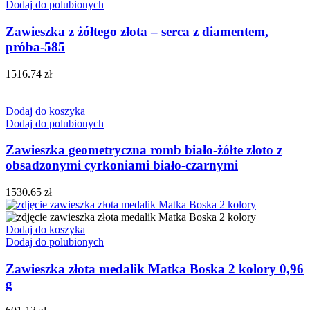
Dodaj do polubionych
Zawieszka z żółtego złota – serca z diamentem,
próba-585
1516.74
zł
Dodaj do koszyka
Dodaj do polubionych
Zawieszka geometryczna romb biało-żółte złoto z
obsadzonymi cyrkoniami biało-czarnymi
1530.65
zł
Dodaj do koszyka
Dodaj do polubionych
Zawieszka złota medalik Matka Boska 2 kolory 0,96
g