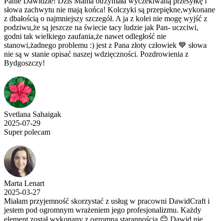
Panie Dawidzie! Dziś Mama otrzymała wyczekiwaną przesyłkę i
słowa zachwytu nie mają końca! Kolczyki są przepiękne,wykonane
z dbałością o najmniejszy szczegół. A ja z kolei nie mogę wyjść z
podziwu,że są jeszcze na świecie tacy ludzie jak Pan- uczciwi,
godni tak wielkiego zaufania,że nawet odległość nie
stanowi,żadnego problemu :) jest z Pana złoty człowiek 💙 słowa
nie są w stanie opisać naszej wdzięczności. Pozdrowienia z
Bydgoszczy!
Svetlana Sahaigak
2025-07-29
Super polecam
Marta Lenart
2025-03-27
Miałam przyjemność skorzystać z usług w pracowni DawidCraft i
jestem pod ogromnym wrażeniem jego profesjonalizmu. Każdy
element został wykonany z ogromną starannością 😊 Dawid nie