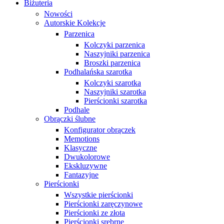
Biżuteria
Nowości
Autorskie Kolekcje
Parzenica
Kolczyki parzenica
Naszyjniki parzenica
Broszki parzenica
Podhalańska szarotka
Kolczyki szarotka
Naszyjniki szarotka
Pierścionki szarotka
Podhale
Obrączki ślubne
Konfigurator obrączek
Memotions
Klasyczne
Dwukolorowe
Ekskluzywne
Fantazyjne
Pierścionki
Wszystkie pierścionki
Pierścionki zaręczynowe
Pierścionki ze złota
Pierścionki srebrne