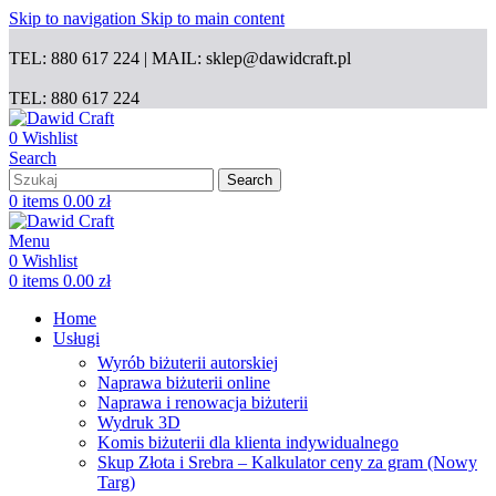
Skip to navigation
Skip to main content
TEL: 880 617 224 | MAIL: sklep@dawidcraft.pl
TEL: 880 617 224
0
Wishlist
Search
Search
0
items
0.00
zł
Menu
0
Wishlist
0
items
0.00
zł
Home
Usługi
Wyrób biżuterii autorskiej
Naprawa biżuterii online
Naprawa i renowacja biżuterii
Wydruk 3D
Komis biżuterii dla klienta indywidualnego
Skup Złota i Srebra – Kalkulator ceny za gram (Nowy
Targ)