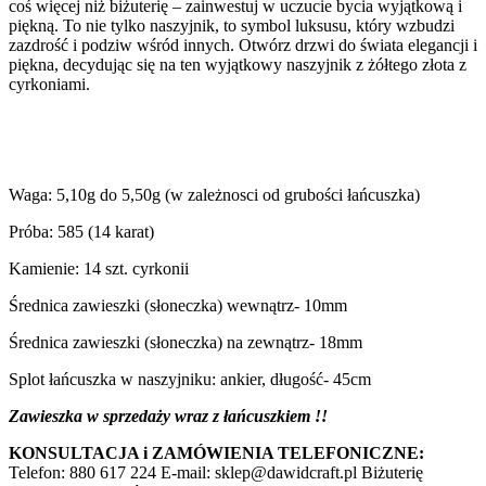
coś więcej niż biżuterię – zainwestuj w uczucie bycia wyjątkową i
piękną. To nie tylko naszyjnik, to symbol luksusu, który wzbudzi
zazdrość i podziw wśród innych. Otwórz drzwi do świata elegancji i
piękna, decydując się na ten wyjątkowy naszyjnik z żółtego złota z
cyrkoniami.
Waga: 5,10g do 5,50g (w zależnosci od grubości łańcuszka)
Próba: 585 (14 karat)
Kamienie: 14 szt. cyrkonii
Średnica zawieszki (słoneczka) wewnątrz- 10mm
Średnica zawieszki (słoneczka) na zewnątrz- 18mm
Splot łańcuszka w naszyjniku: ankier, długość- 45cm
Zawieszka w sprzedaży wraz z łańcuszkiem !!
KONSULTACJA i ZAMÓWIENIA TELEFONICZNE:
Telefon: 880 617 224 E-mail: sklep@dawidcraft.pl Biżuterię