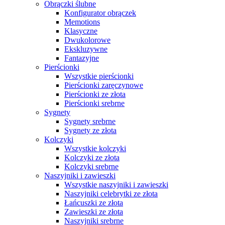
Obrączki ślubne
Konfigurator obrączek
Memotions
Klasyczne
Dwukolorowe
Ekskluzywne
Fantazyjne
Pierścionki
Wszystkie pierścionki
Pierścionki zaręczynowe
Pierścionki ze złota
Pierścionki srebrne
Sygnety
Sygnety srebrne
Sygnety ze złota
Kolczyki
Wszystkie kolczyki
Kolczyki ze złota
Kolczyki srebrne
Naszyjniki i zawieszki
Wszystkie naszyjniki i zawieszki
Naszyjniki celebrytki ze złota
Łańcuszki ze złota
Zawieszki ze złota
Naszyjniki srebrne