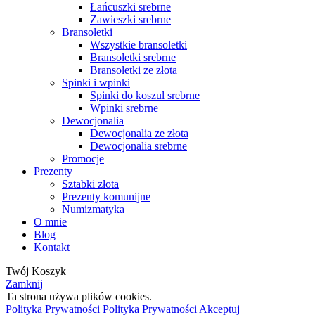
Łańcuszki srebrne
Zawieszki srebrne
Bransoletki
Wszystkie bransoletki
Bransoletki srebrne
Bransoletki ze złota
Spinki i wpinki
Spinki do koszul srebrne
Wpinki srebrne
Dewocjonalia
Dewocjonalia ze złota
Dewocjonalia srebrne
Promocje
Prezenty
Sztabki złota
Prezenty komunijne
Numizmatyka
O mnie
Blog
Kontakt
Twój Koszyk
Zamknij
Ta strona używa plików cookies.
Polityka Prywatności
Polityka Prywatności
Akceptuj