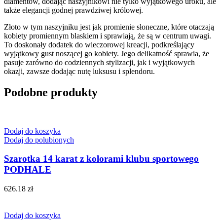
diamentów, dodając naszyjnikowi nie tylko wyjątkowego uroku, ale
także elegancji godnej prawdziwej królowej.
Złoto w tym naszyjniku jest jak promienie słoneczne, które otaczają
kobiety promiennym blaskiem i sprawiają, że są w centrum uwagi.
To doskonały dodatek do wieczorowej kreacji, podkreślający
wyjątkowy gust noszącej go kobiety. Jego delikatność sprawia, że
pasuje zarówno do codziennych stylizacji, jak i wyjątkowych
okazji, zawsze dodając nutę luksusu i splendoru.
Podobne produkty
Dodaj do koszyka
Dodaj do polubionych
Szarotka 14 karat z kolorami klubu sportowego
PODHALE
626.18
zł
Dodaj do koszyka